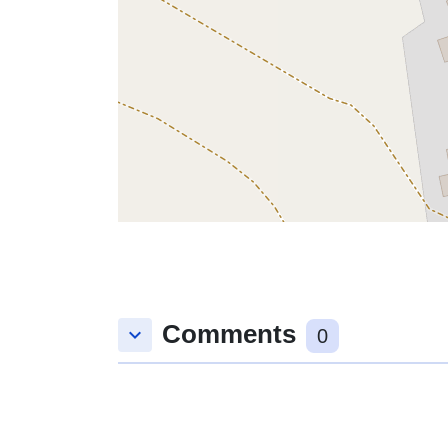
Comments
keyboard_arrow_down
0