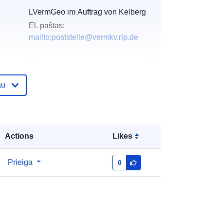
LVermGeo im Auftrag von Kelberg
El. paštas:
mailto:poststelle@vermkv.rlp.de
as:
Pridėta prie duomenų.europa.eu:
21 February
2026
au
Atnaujinta informacija apie duomenis.europa.eu:
04 August 2026
Koordinatės:
[ [ 6.88247, 50.3163 ], [
Actions
Likes
6.88635, 50.3163 ], [ 6.88635,
50.3146 ], [ 6.88247, 50.3146 ], [
6.88247, 50.3163 ] ]
Prieiga
0
Rūšis:
Polygon
http://data.europa.eu/88u/dataset/52
d8e534-7c1f-0002-2223-