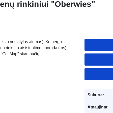
nų rinkiniui "Oberwies"
nksto nustatytas atomas): Kelbergo
ų rinkinių atsisiuntimo nuoroda (-os)
s "Get Map" skambučių
Sukurta:
Atnaujinta: