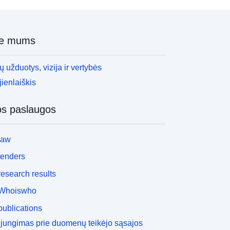
ie mums
 užduotys, vizija ir vertybės
ienlaiškis
os paslaugos
law
tenders
esearch results
Whoiswho
ublications
ijungimas prie duomenų teikėjo sąsajos