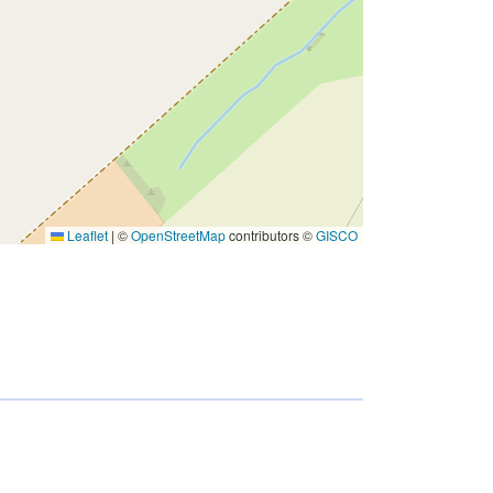
Leaflet
|
©
OpenStreetMap
contributors ©
GISCO