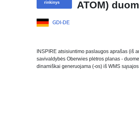
ATOM) duome
rinkinys
GDI-DE
INSPIRE atsisiuntimo paslaugos aprašas (iš a
savivaldybės Oberwies plėtros planas - duomen
dinamiškai generuojama (-os) iš WMS sąsajo