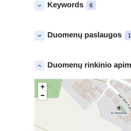
Keywords
keyboard_arrow_down
6
Duomenų paslaugos
keyboard_arrow_down
1
Duomenų rinkinio apim
keyboard_arrow_up
+
−