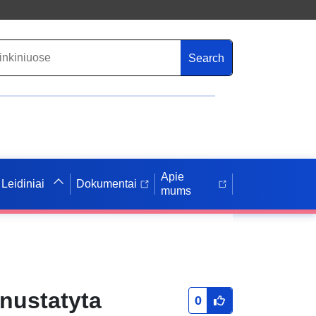
Search
Apie
Leidiniai
Dokumentai
mums
 nustatyta
0