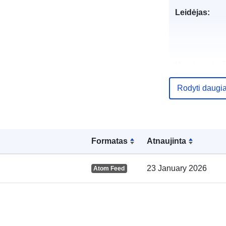
Leidėjas:
Katalogo įraš
Rodyti daugi
Erdviniai
Formatas
Atnaujinta
duomenys:
23 January 2026
Atom Feed
uriRef: