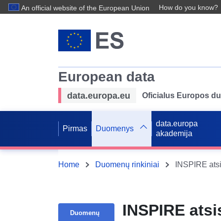
How do you know?
An official website of the European Union
European data
data.europa.eu
Oficialus Europos d
data.europa
Pirmas
Duomenys
akademija
Home
Duomenų rinkiniai
INSPIRE atsi
Duomenų