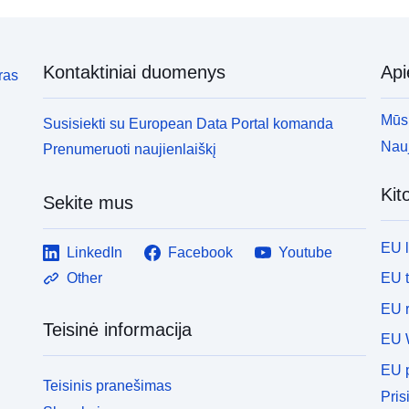
Kontaktiniai duomenys
Ap
ras
Mūsų
Susisiekti su European Data Portal komanda
Nauj
Prenumeruoti naujienlaiškį
Kit
Sekite mus
EU 
LinkedIn
Facebook
Youtube
EU 
Other
EU r
Teisinė informacija
EU 
EU p
Teisinis pranešimas
Pris