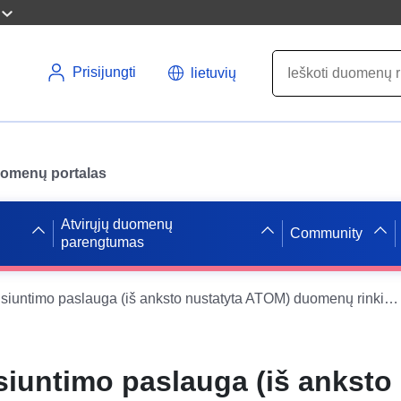
Prisijungti
lietuvių
uomenų portalas
Atvirųjų duomenų
Community
parengtumas
INSPIRE atsisiuntimo paslauga (iš anksto nustatyta ATOM) duomenų rinkiniui "Oberwies"
siuntimo paslauga (iš anksto