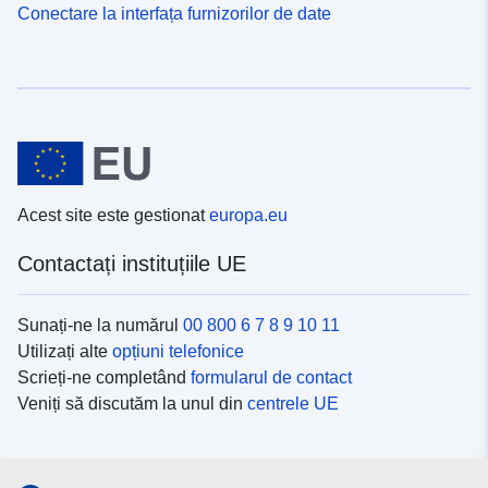
Conectare la interfața furnizorilor de date
Acest site este gestionat
europa.eu
Contactați instituțiile UE
Sunați-ne la numărul
00 800 6 7 8 9 10 11
Utilizați alte
opțiuni telefonice
Scrieți-ne completând
formularul de contact
Veniți să discutăm la unul din
centrele UE
Platformele de comunicare socială