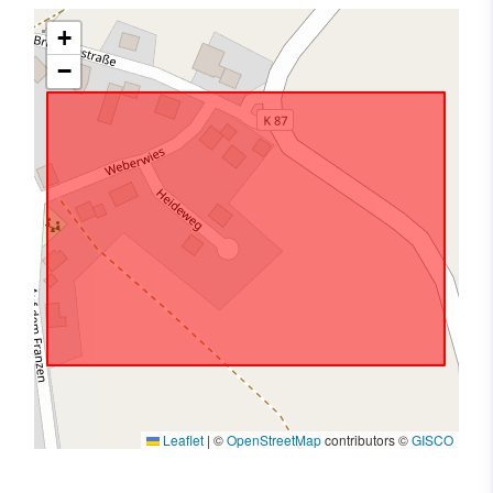
+
−
Leaflet
|
©
OpenStreetMap
contributors ©
GISCO