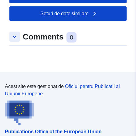
50.3163 ], [ 6.88635,
50.3163 ], [ 6.88635,
Seturi de date similare
50.3146 ], [ 6.88247,
50.3146 ], [ 6.88247,
50.3163 ] ]
Comments
keyboard_arrow_down
0
Tip:
Polygon
uriRef:
http://data.europa.eu/88u/dataset
7c1f-0002-2223-48863fbff3ea
Acest site este gestionat de
Oficiul pentru Publicații al
Uniunii Europene
Publications Office of the European Union