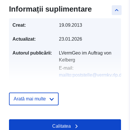
Informații suplimentare
keyboard_arrow_up
Creat:
19.09.2013
Actualizat:
23.01.2026
Autorul publicării:
LVermGeo im Auftrag von
Kelberg
E-mail:
mailto:poststelle@vermkv.rlp.de
Registru catalog:
Adăugat la data.europa.eu:
21 Feb
2026
Arată mai multe
Informații actualizate la data a.eur
04 August 2026
Calitatea
Spațial:
Coordonate:
[ [ 6.88247,