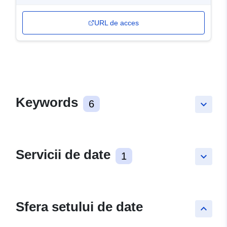
URL de acces
Keywords
6
keyboard_arrow_down
Servicii de date
1
keyboard_arrow_down
Sfera setului de date
keyboard_arrow_up