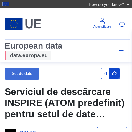
How do you know?
Autentificare
European data
data.europa.eu
0
Set de date
Serviciul de descărcare
INSPIRE (ATOM predefinit)
pentru setul de date
Oberwies