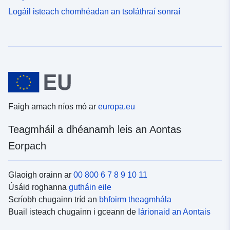
Logáil isteach chomhéadan an tsoláthraí sonraí
Faigh amach níos mó ar
europa.eu
Teagmháil a dhéanamh leis an Aontas
Eorpach
Glaoigh orainn ar
00 800 6 7 8 9 10 11
Úsáid roghanna
gutháin eile
Scríobh chugainn tríd an
bhfoirm theagmhála
Buail isteach chugainn i gceann de
lárionaid an Aontais