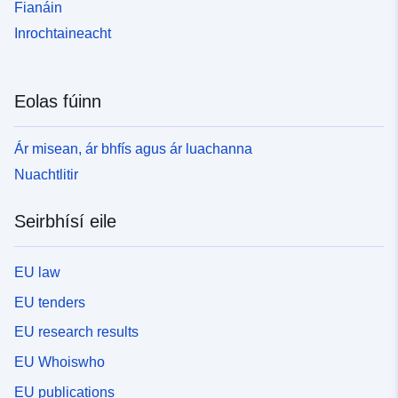
Fianáin
Inrochtaineacht
Eolas fúinn
Ár misean, ár bhfís agus ár luachanna
Nuachtlitir
Seirbhísí eile
EU law
EU tenders
EU research results
EU Whoiswho
EU publications