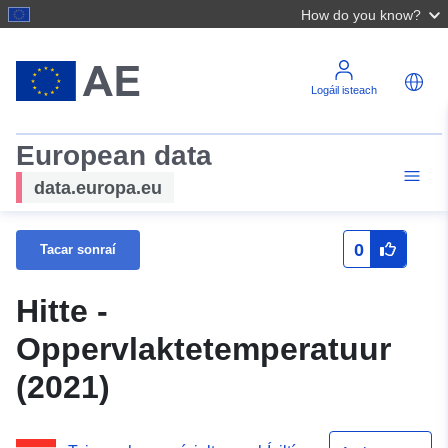
How do you know?
Logáil isteach
European data
data.europa.eu
0
Tacar sonraí
Hitte -
Oppervlaktetemperatuur
(2021)