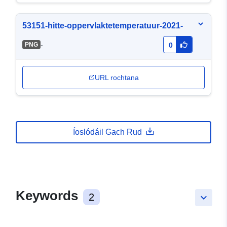
53151-hitte-oppervlaktetemperatuur-2021-
-
PNG
0
URL rochtana
Íoslódáil Gach Rud
Keywords
2
keyboard_arrow_down