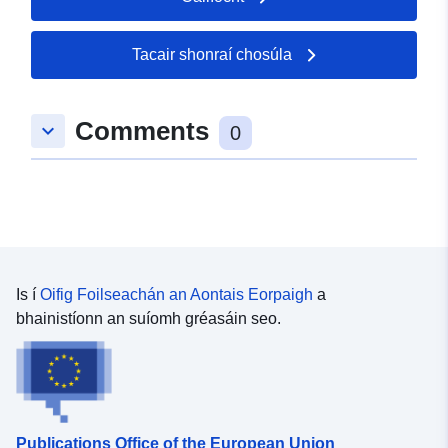
hitte-oppervlaktetemperatuur-2021
Tacair shonraí chosúla
Comments
keyboard_arrow_down
0
Is í
Oifig Foilseachán an Aontais Eorpaigh
a
bhainistíonn an suíomh gréasáin seo.
Publications Office of the European Union