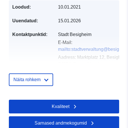
Loodud:
10.01.2021
Uuendatud:
15.01.2026
Kontaktpunktid:
Stadt Besigheim
E-Mail:
mailto:stadtverwaltung@besighei
Aadress:
Marktplatz 12, Besigheim
74354, Deutschland
URL:
http://www.besigheim.de
Näita rohkem
Kataloogi kirje:
Lisatud andmetele.europa.eu:
21 
2026
Ajakohastatud veebisaidil Data.eu
Kvaliteet
04 August 2026
Sarnased andmekogumid
Geograafiline
Koordinaadid:
[ [ 9.1519391,