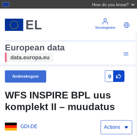
How do you know?
Sisselogimine
European data
data.europa.eu
0
Andmekogum
WFS INSPIRE BPL uus
komplekt II – muudatus
GDI-DE
Actions