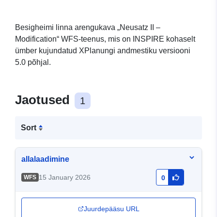
Besigheimi linna arengukava „Neusatz II –
Modification“ WFS-teenus, mis on INSPIRE kohaselt
ümber kujundatud XPlanungi andmestiku versiooni
5.0 põhjal.
Jaotused
1
Sort
allalaadimine
15 January 2026
WFS
0
Juurdepääsu URL