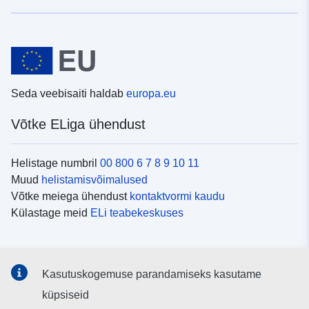
Seda veebisaiti haldab
europa.eu
Võtke ELiga ühendust
Helistage numbril
00 800 6 7 8 9 10 11
Muud
helistamisvõimalused
Võtke meiega ühendust
kontaktvormi kaudu
Külastage meid
ELi teabekeskuses
Sotsiaalmeedia
Kasutuskogemuse parandamiseks kasutame
Otsige ELi teavet
sotsiaalmeediakanalitest
küpsiseid