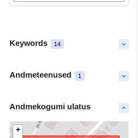
Keywords
14
keyboard_arrow_down
Andmeteenused
1
keyboard_arrow_down
Andmekogumi ulatus
keyboard_arrow_up
+