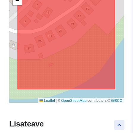
−
Leaflet
|
©
OpenStreetMap
contributors ©
GISCO
Lisateave
keyboard_arrow_up