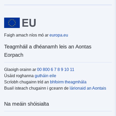
Faigh amach níos mó ar
europa.eu
Teagmháil a dhéanamh leis an Aontas
Eorpach
Glaoigh orainn ar
00 800 6 7 8 9 10 11
Úsáid roghanna
gutháin eile
Scríobh chugainn tríd an
bhfoirm theagmhála
Buail isteach chugainn i gceann de
lárionaid an Aontais
Na meáin shóisialta