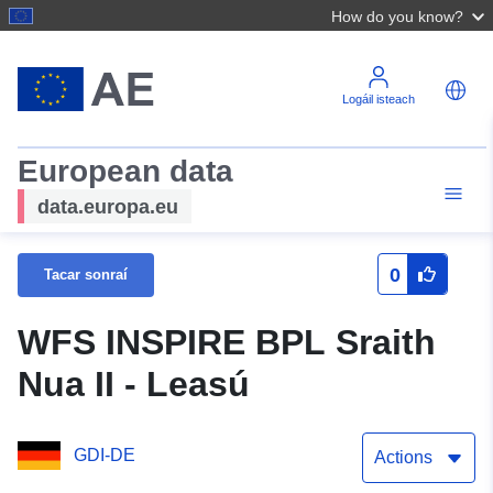
How do you know?
Logáil isteach
European data
data.europa.eu
0
Tacar sonraí
WFS INSPIRE BPL Sraith
Nua II - Leasú
GDI-DE
Actions