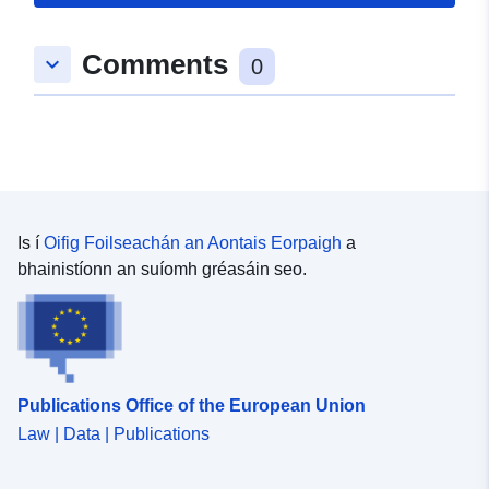
9.1519391, 49.0030129 ], [
9.1536945, 49.0030129 ], [
Comments
keyboard_arrow_down
9.1536945, 49.0019327 ], [
0
9.1519391, 49.0019327 ], [
9.1519391, 49.0030129 ] ]
Clóscríobh:
Polygon
Tá sé de réir:
Acmhainn:
http://data.europa.eu/eli/reg/2009/
Is í
Oifig Foilseachán an Aontais Eorpaigh
a
bhainistíonn an suíomh gréasáin seo.
uriRef:
http://data.europa.eu/88u/dataset/
c554-4f80-adae-1e8ffe8c12f8
Publications Office of the European Union
Law | Data | Publications