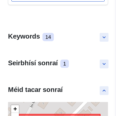
Keywords
14
keyboard_arrow_down
Seirbhísí sonraí
1
keyboard_arrow_down
Méid tacar sonraí
keyboard_arrow_up
+