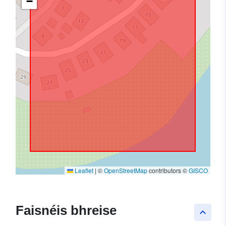
−
Leaflet
|
©
OpenStreetMap
contributors ©
GISCO
Faisnéis bhreise
keyboard_arrow_up