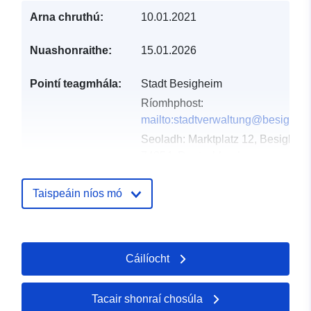
Arna chruthú:
10.01.2021
Nuashonraithe:
15.01.2026
Pointí teagmhála:
Stadt Besigheim
Ríomhphost:
mailto:stadtverwaltung@besighei
Seoladh:
Marktplatz 12, Besigheim
74354, Deutschland
URL:
http://www.besigheim.de
Taispeáin níos mó
Taifead Catalóige:
Curtha le data.europa.eu:
21
March 2026
Nuashonraithe ar data.europa.eu:
Cáilíocht
04 August 2026
Tacair shonraí chosúla
Spásúil:
Comhordanáidí:
[ [