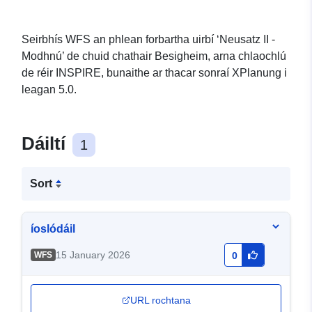
Seirbhís WFS an phlean forbartha uirbí ‘Neusatz II -
Modhnú’ de chuid chathair Besigheim, arna chlaochlú
de réir INSPIRE, bunaithe ar thacar sonraí XPlanung i
leagan 5.0.
Dáiltí
1
Sort
íoslódáil
15 January 2026
WFS
0
URL rochtana