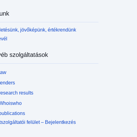
unk
etésünk, jövőképünk, értékrendünk
evél
éb szolgáltatások
law
tenders
esearch results
Whoiswho
ublications
szolgáltatói felület – Bejelentkezés