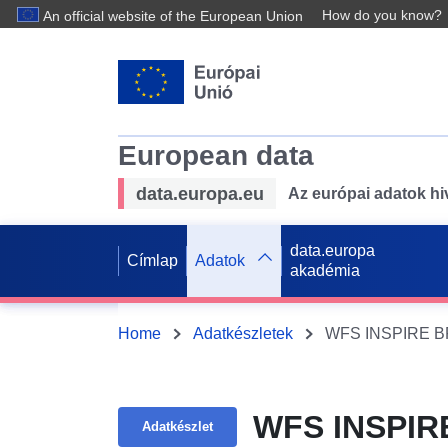
How do you know?
An official website of the European Union
European data
data.europa.eu
Az európai adatok hiv
data.europa
Címlap
Adatok
akadémia
Home
Adatkészletek
WFS INSPIRE BPL 
WFS INSPIRE 
Adatkészlet