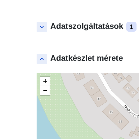
Adatszolgáltatások
keyboard_arrow_down
1
Adatkészlet mérete
keyboard_arrow_up
+
−