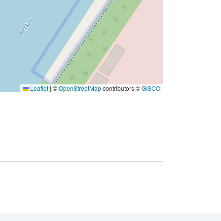
Leaflet
|
©
OpenStreetMap
contributors ©
GISCO