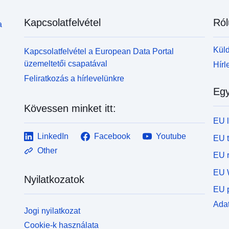
Kapcsolatfelvétel
Ról
a
Küld
Kapcsolatfelvétel a European Data Portal
üzemeltetői csapatával
Hírl
Feliratkozás a hírlevelünkre
Egy
Kövessen minket itt:
EU 
LinkedIn
Facebook
Youtube
EU 
Other
EU r
EU 
Nyilatkozatok
EU p
Adat
Jogi nyilatkozat
Cookie-k használata