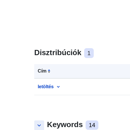
Disztribúciók
1
Cím
letöltés
Keywords
keyboard_arrow_down
14