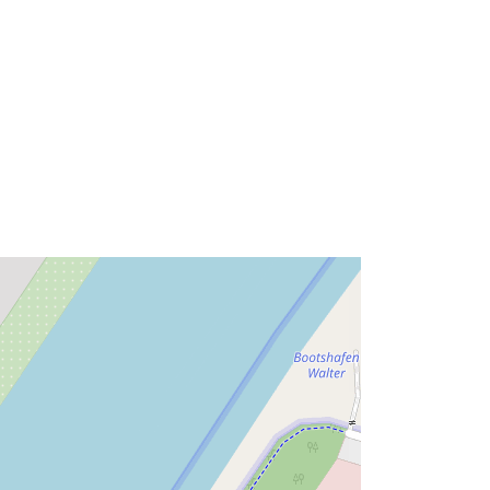
Típus:
Polygon
Erőforrás:
::
http://data.europa.eu/eli/reg/2009/97
6
http://data.europa.eu/88u/dataset/53
5dbbf8-c554-4f80-adae-
1e8ffe8c12f8