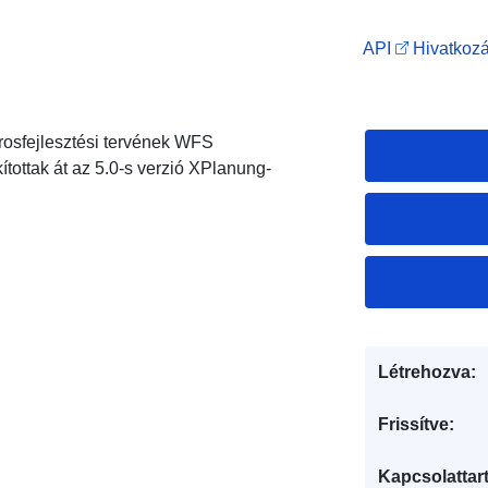
API
Hivatkozá
árosfejlesztési tervének WFS
ítottak át az 5.0-s verzió XPlanung-
Létrehozva:
Frissítve:
Kapcsolattart