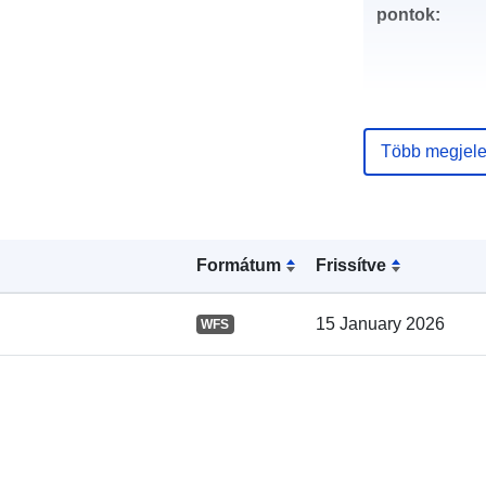
pontok:
Több megjele
Katalógus-
nyilvántartás
Formátum
Frissítve
15 January 2026
WFS
Térbeli: