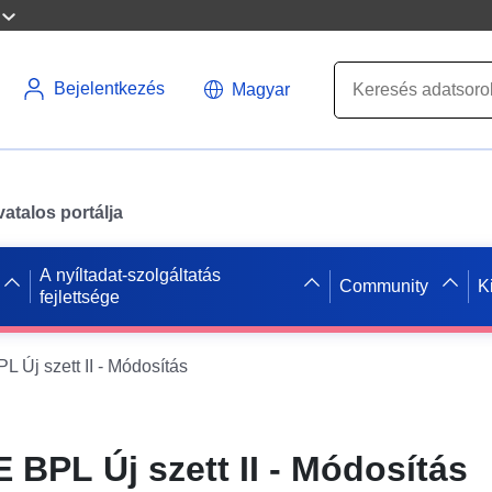
Bejelentkezés
Magyar
atalos portálja
A nyíltadat-szolgáltatás
Community
K
fejlettsége
Új szett II - Módosítás
BPL Új szett II - Módosítás