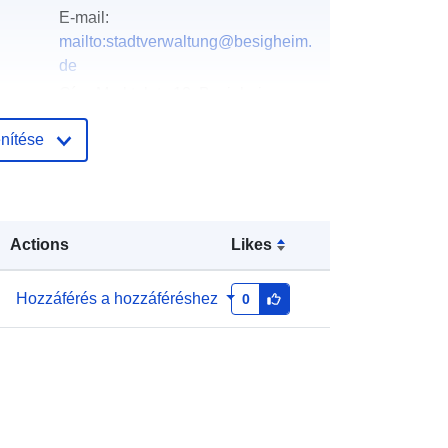
E-mail:
mailto:stadtverwaltung@besigheim.
de
Cím:
Marktplatz 12, Besigheim,
74354, Deutschland
nítése
URL:
http://www.besigheim.de
Hozzáadva a data.europa.eu-hoz:
:
21 March 2026
Actions
Likes
Frissítve: data.europa.eu:
04 August
2026
Hozzáférés a hozzáféréshez
0
Koordináták:
[ [ 9.1519391,
49.0030129 ], [ 9.1536945,
49.0030129 ], [ 9.1536945,
49.0019327 ], [ 9.1519391,
49.0019327 ], [ 9.1519391,
49.0030129 ] ]