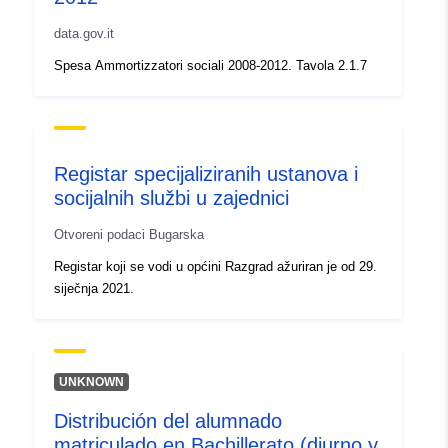
Identifikatori:
5377
data.gov.it
Spesa Ammortizzatori sociali 2008-2012. Tavola 2.1.7
uriRef:
http://data.europa.eu/88u/dataset/
Prava pristupa:
public
Registar specijaliziranih ustanova i
Periodičnost
annual
socijalnih službi u zajednici
obračuna:
Otvoreni podaci Bugarska
Vremenska
01 January 2015
Registar koji se vodi u općini Razgrad ažuriran je od 29.
pokrivenost:
 -
31 December 2015
siječnja 2021.
UNKNOWN
Distribución del alumnado
matriculado en Bachillerato (diurno y