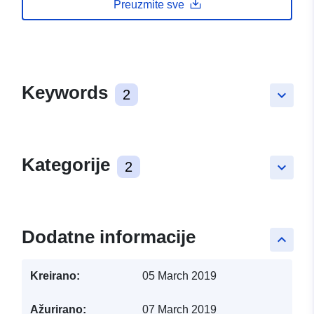
Preuzmite sve
Keywords
2
keyboard_arrow_down
Kategorije
2
keyboard_arrow_down
Dodatne informacije
keyboard_arrow_up
Kreirano:
05 March 2019
Ažurirano:
07 March 2019