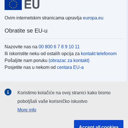
Ovim internetskim stranicama upravlja
europa.eu
Obratite se EU-u
Nazovite nas na
00 800 6 7 8 9 10 11
Ili iskoristite neku od ostalih opcija za
kontakt telefonom
Pošaljite nam poruku
(obrazac za kontakt)
Posjetite nas u nekom od
centara EU-a
Društvene mreže
Koristimo kolačiće na ovoj stranici kako bismo
Potražite kanale EU-a na
društvenim mrežama
poboljšali vaše korisničko iskustvo
More info
Institucije i tijela EU-
Accept all cookies