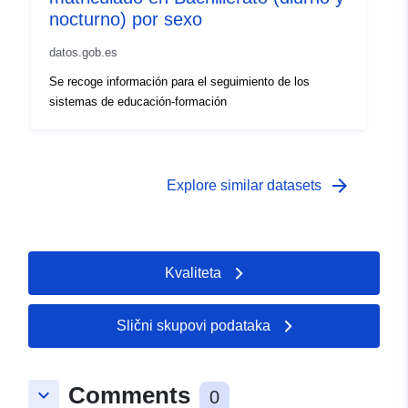
nocturno) por sexo
datos.gob.es
Se recoge información para el seguimiento de los
sistemas de educación-formación
arrow_forward
Explore similar datasets
Kvaliteta
Slični skupovi podataka
Comments
keyboard_arrow_down
0