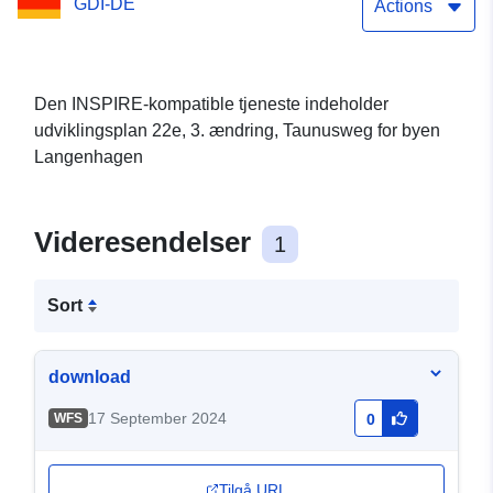
GDI-DE
Actions
Den INSPIRE-kompatible tjeneste indeholder
udviklingsplan 22e, 3. ændring, Taunusweg for byen
Langenhagen
Videresendelser
1
Sort
download
17 September 2024
WFS
0
Tilgå URL