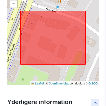
−
Leaflet
|
©
OpenStreetMap
contributors ©
GISCO
Yderligere information
keyboard_arrow_up