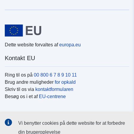
Dette website forvaltes af
europa.eu
Kontakt EU
Ring til os på
00 800 6 7 8 9 10 11
Brug andre muligheder
for opkald
Skriv til os via
kontaktformularen
Besøg os i et af
EU-centrene
Sociale medier
Vi benytter cookies på dette website for at forbedre
Søg efter EU's sider på
sociale medier
din brugeroplevelse