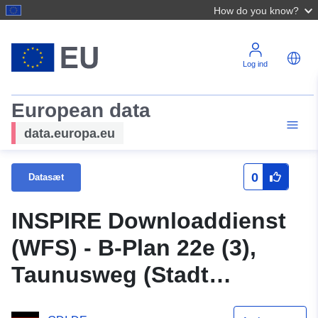
How do you know?
Log ind
European data
data.europa.eu
0
Datasæt
INSPIRE Downloaddienst
(WFS) - B-Plan 22e (3),
Taunusweg (Stadt
Langenhagen)