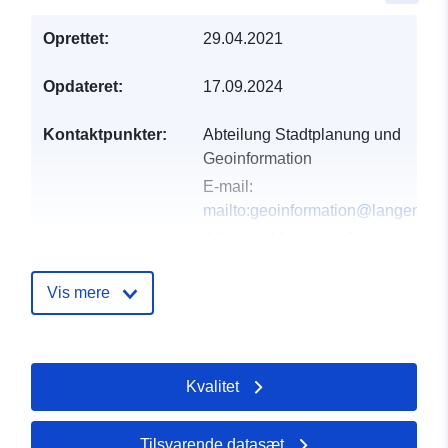
Oprettet:
29.04.2021
Opdateret:
17.09.2024
Kontaktpunkter:
Abteilung Stadtplanung und
Geoinformation
E-mail:
mailto:geoinformation@langenha
Adresse:
Marktplatz 1, Langenhag
30853, Deutschland
Webadresse:
Vis mere
https://geodaten.langenhagen.de
Fortegnelse over
Tilføjet til data.europa.eu:
21
Kvalitet
kataloger:
February 2026
Opdateret på data.europa.eu:
04 August 2026
Tilsvarende datasæt