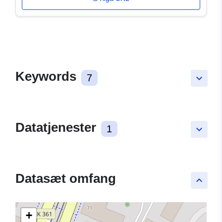
Keywords
7
keyboard_arrow_down
Datatjenester
1
keyboard_arrow_down
Datasæt omfang
keyboard_arrow_up
+