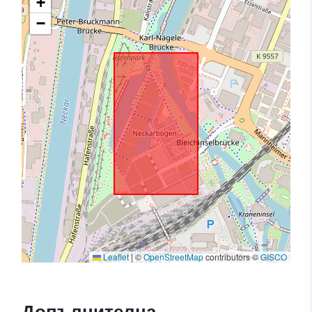
+
−
Leaflet
|
©
OpenStreetMap
contributors ©
GISCO