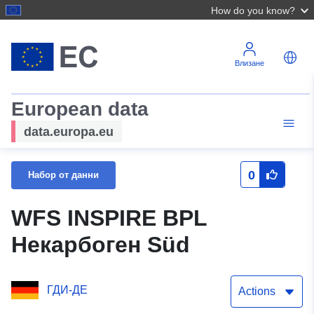
How do you know?
Влизане
European data
data.europa.eu
0
Набор от данни
WFS INSPIRE BPL
Некарбоген Süd
ГДИ-ДЕ
Actions