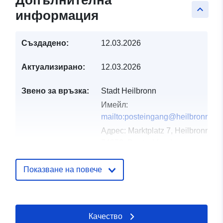
Допълнителна
keyboard_arrow_up
информация
Създадено:
12.03.2026
Актуализирано:
12.03.2026
Звено за връзка:
Stadt Heilbronn
Имейл:
mailto:posteingang@heilbronn.de
Адрес:
Marktplatz 7, Heilbronn,
74072, Deutschland
URL адрес:
http://www.heilbronn.de
Показване на повече
Каталожен
Добавено към data.europa.eu:
21
запис:
March 2026
Качество
Актуализирана на data.europa.eu