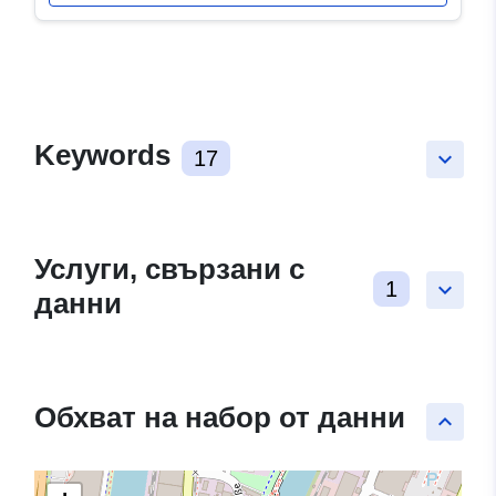
Keywords
17
keyboard_arrow_down
Услуги, свързани с
1
keyboard_arrow_down
данни
Обхват на набор от данни
keyboard_arrow_up