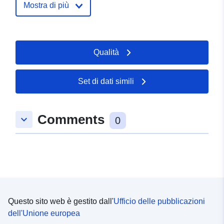
Aggiornato su data.europa.eu:
Mostra di più
29 July 2026
uriRef:
http://data.europa.eu/88u/dataset/
Qualità
kwaliteitsnetwerk-landbouwverkee
zeeland-klz-
Set di dati simili
Comments
keyboard_arrow_down
0
Questo sito web è gestito dall'
Ufficio delle pubblicazioni
dell'Unione europea