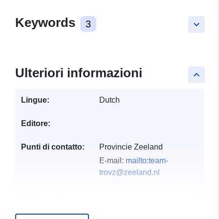
Keywords
3
keyboard_arrow_down
Ulteriori informazioni
keyboard_arrow_up
Lingue:
Dutch
Editore:
Punti di contatto:
Provincie Zeeland
E-mail:
mailto:team-
trovz@zeeland.nl
Registro del
Aggiunta a data.europa.eu:
28
catalogo:
July 2026