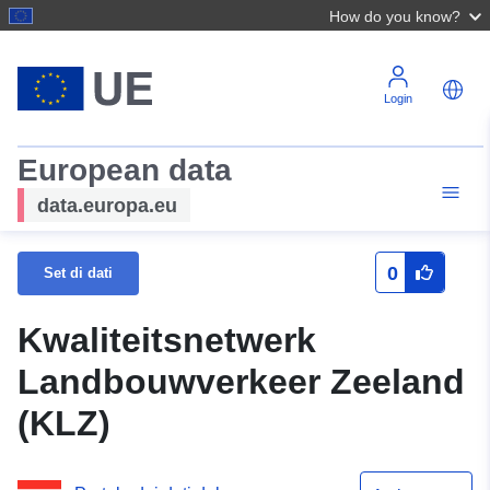
How do you know?
Login
European data
data.europa.eu
0
Set di dati
Kwaliteitsnetwerk
Landbouwverkeer Zeeland
(KLZ)