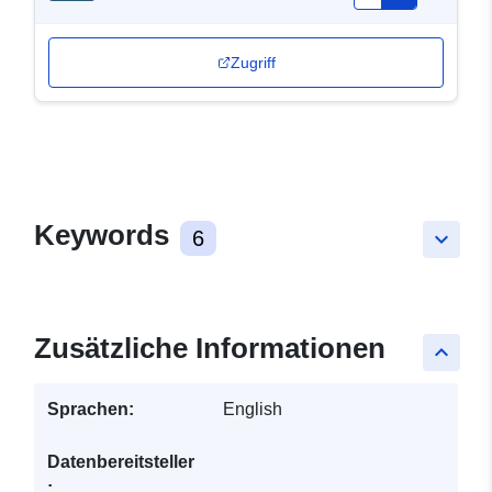
Zugriff
Keywords
6
keyboard_arrow_down
Zusätzliche Informationen
keyboard_arrow_up
Sprachen:
English
Datenbereitsteller
: