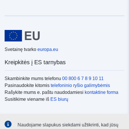
Svetainę tvarko
europa.eu
Kreipkitės į ES tarnybas
Skambinkite mums telefonu
00 800 6 7 8 9 10 11
Pasinaudokite kitomis
telefoninio ryšio galimybėmis
Rašykite mums e. paštu naudodamiesi
kontaktine forma
Susitikime viename iš
ES biurų
Socialiniai tinklai
Naudojame slapukus siekdami užtikrinti, kad jūsų