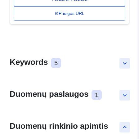
Prieigos URL
Keywords
5
keyboard_arrow_down
Duomenų paslaugos
1
keyboard_arrow_down
Duomenų rinkinio apimtis
keyboard_arrow_up