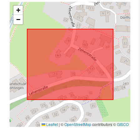
+
−
Leaflet
|
©
OpenStreetMap
contributors ©
GISCO