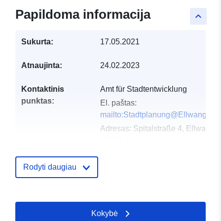
Papildoma informacija
keyboard_arrow_up
Sukurta:
17.05.2021
Atnaujinta:
24.02.2023
Kontaktinis
Amt für Stadtentwicklung
punktas:
El. paštas:
mailto:Stadtplanung@Ellwangen.
Adresas:
Spitalstraße 4, Ellwange
73479, Deutschland
URL:
http://www.ellwangen.de
Rodyti daugiau
Katalogo įrašas:
Pridėta prie duomenų.europa.eu:
2
2026
Atnaujinta informacija apie duome
Kokybė
04 August 2026