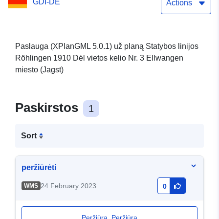
GDI-DE
5.0.1) Dainų žodžiai, dainų
Actions
tekstai
Paslauga (XPlanGML 5.0.1) už planą Statybos linijos
Röhlingen 1910 Dėl vietos kelio Nr. 3 Ellwangen
miesto (Jagst)
Paskirstos
1
Sort
peržiūrėti
24 February 2023
WMS
0
Peržiūra. Peržiūra