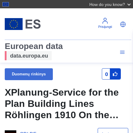
How do you know?
Prisijungti
European data
data.europa.eu
0
Duomenų rinkinys
XPlanung-Service for the
Plan Building Lines
Röhlingen 1910 On the
road No. 3 (XPlanGML