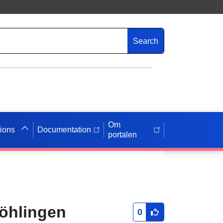
Search
Om
tions
Documentation
portalen
Röhlingen
0