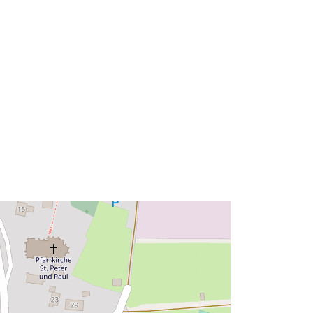
48.9395196 ], [ 10.2180002,
48.9411164 ] ]
Typ:
Polygon
http://data.europa.eu/88u/dataset/54
3b540d-3c6e-4285-99bf-
46babb2e8a1b