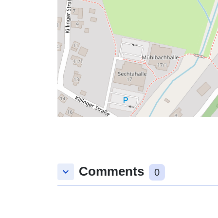
Comments
keyboard_arrow_down
0