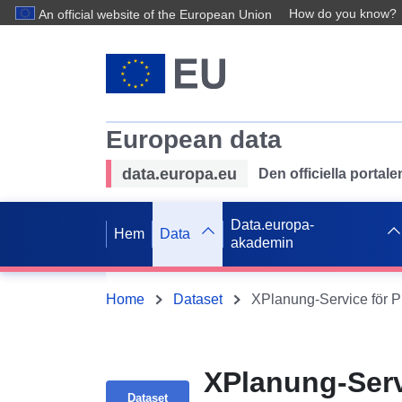
How do you know?
An official website of the European Union
European data
data.europa.eu
Den officiella portal
Data.europa-
Hem
Data
akademin
Home
Dataset
XPlanung-Serv
Dataset