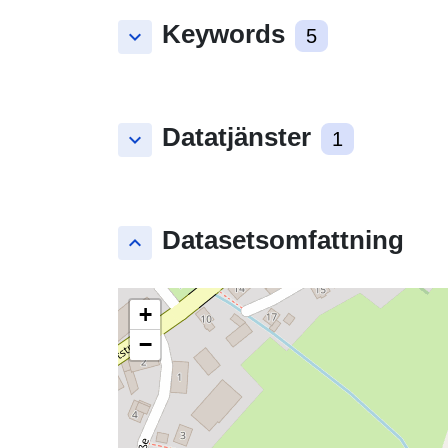
Keywords
keyboard_arrow_down
5
Datatjänster
keyboard_arrow_down
1
Datasetsomfattning
keyboard_arrow_up
+
−