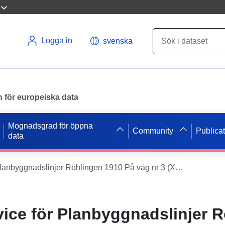
Logga in
svenska
en för europeiska data
Mognadsgrad för öppna
Community
Publica
data
XPlanung-Service för Planbyggnadslinjer Röhlingen 1910 På väg nr 3 (XPlanGML 5.0.1)
ice för Planbyggnadslinjer 