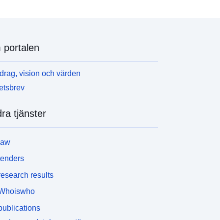
portalen
rag, vision och värden
etsbrev
ra tjänster
law
tenders
esearch results
Whoiswho
ublications