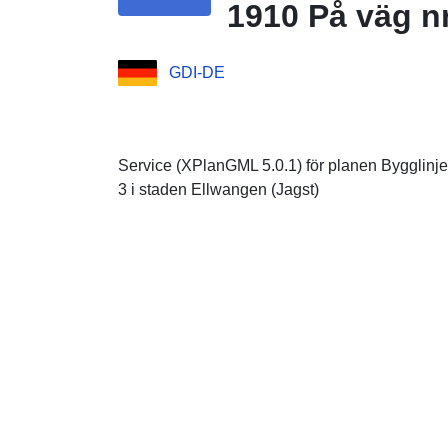
1910 På väg n
GDI-DE
Service (XPlanGML 5.0.1) för planen Bygglinj
3 i staden Ellwangen (Jagst)