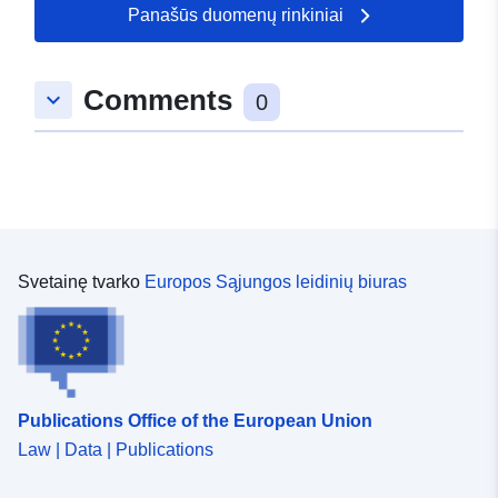
Panašūs duomenų rinkiniai
Comments
keyboard_arrow_down
0
Svetainę tvarko
Europos Sąjungos leidinių biuras
Publications Office of the European Union
Law | Data | Publications