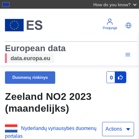
How do you know?
Prisijungti
European data
data.europa.eu
0
Duomenų rinkinys
Zeeland NO2 2023
(maandelijks)
Nyderlandų vyriausybės duomenų
Actions
portalas