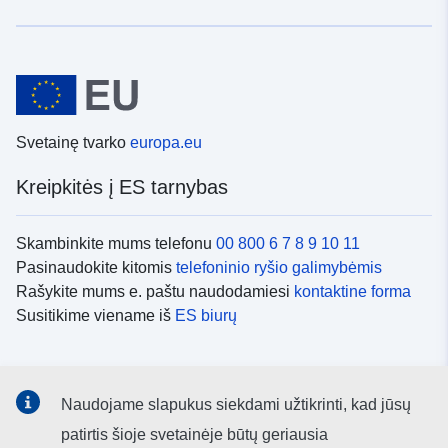
Svetainę tvarko
europa.eu
Kreipkitės į ES tarnybas
Skambinkite mums telefonu
00 800 6 7 8 9 10 11
Pasinaudokite kitomis
telefoninio ryšio galimybėmis
Rašykite mums e. paštu naudodamiesi
kontaktine forma
Susitikime viename iš
ES biurų
Socialiniai tinklai
Naudojame slapukus siekdami užtikrinti, kad jūsų
ES
socialinių tinklų kanalai
patirtis šioje svetainėje būtų geriausia