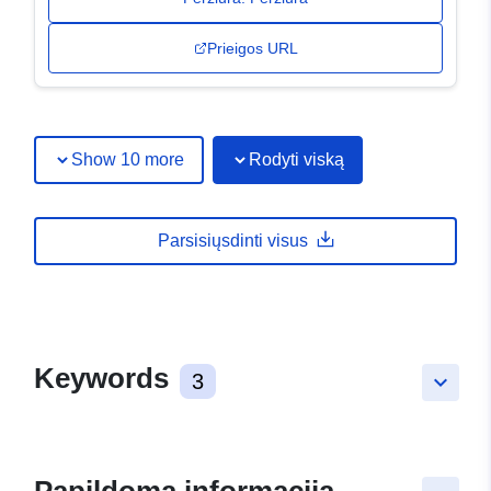
Prieigos URL
Show 10 more
Rodyti viską
Parsisiųsdinti visus
Keywords
3
keyboard_arrow_down