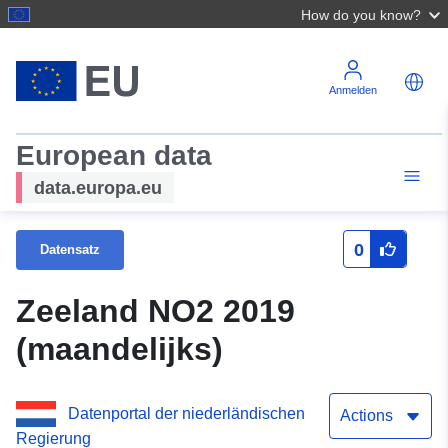
How do you know?
Anmelden
European data
data.europa.eu
0
Datensatz
Zeeland NO2 2019
(maandelijks)
Datenportal der niederländischen
Actions
Regierung