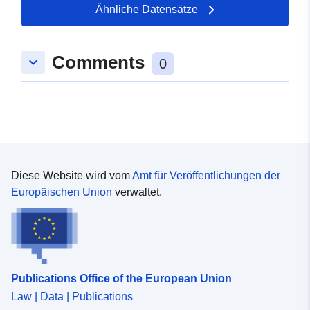
Ähnliche Datensätze
Comments
keyboard_arrow_down
0
Diese Website wird vom
Amt für Veröffentlichungen der
Europäischen Union
verwaltet.
Publications Office of the European Union
Law | Data | Publications