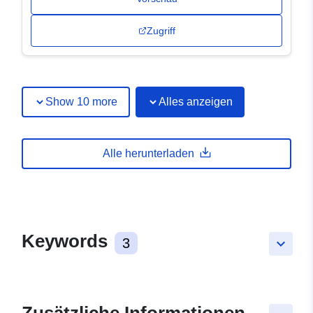
Zugriff
Show 10 more
Alles anzeigen
Alle herunterladen
Keywords
3
keyboard_arrow_down