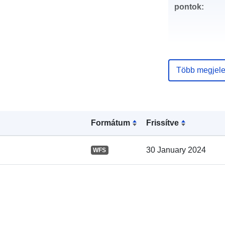
pontok:
Több megjele
Katalógus-
nyilvántartás
Formátum
Frissítve
30 January 2024
WFS
Térbeli: