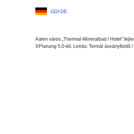
GDI-DE
Aalen város „Thermal-Mineralbad / Hotel” fejl
XPlanung 5.0-tól. Leírás: Termál ásványfürdő /