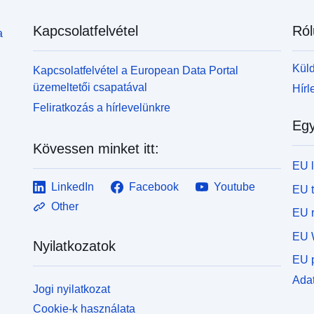
Kapcsolatfelvétel
Ról
a
Küld
Kapcsolatfelvétel a European Data Portal
üzemeltetői csapatával
Hírl
Feliratkozás a hírlevelünkre
Egy
Kövessen minket itt:
EU 
LinkedIn
Facebook
Youtube
EU 
Other
EU r
EU 
Nyilatkozatok
EU p
Adat
Jogi nyilatkozat
Cookie-k használata