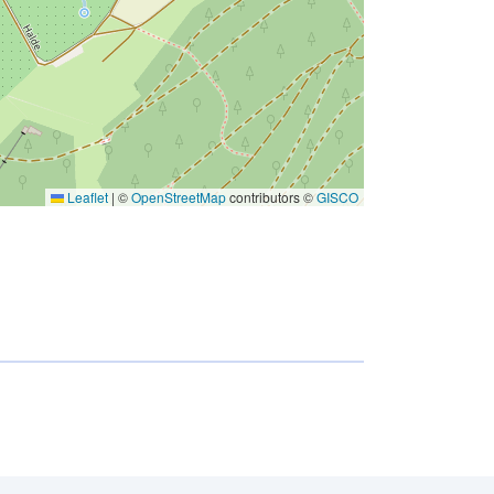
Leaflet
|
©
OpenStreetMap
contributors ©
GISCO