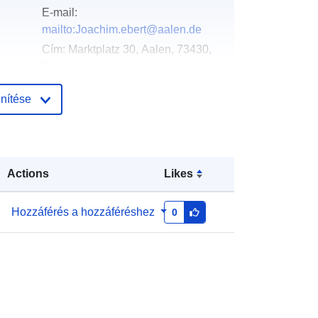
E-mail:
mailto:Joachim.ebert@aalen.de
Cím:
Marktplatz 30, Aalen, 73430,
Deutschland
URL:
http://www.aalen.de
nítése
Hozzáadva a data.europa.eu-hoz:
:
21 February 2026
Frissítve: data.europa.eu:
04 August
Actions
Likes
2026
Hozzáférés a hozzáféréshez
0
Koordináták:
[ [ 10.0734629,
48.8215956 ], [ 10.0792713,
48.8215956 ], [ 10.0792713,
48.8181611 ], [ 10.0734629,
48.8181611 ], [ 10.0734629,
48.8215956 ] ]