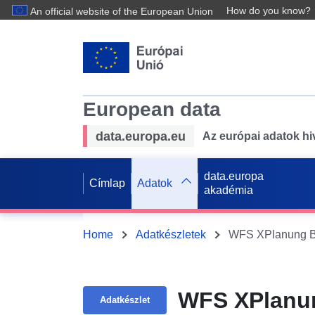
How do you know?
An official website of the European Union
European data
data.europa.eu
Az európai adatok hiv
data.europa
Címlap
Adatok
akadémia
Home
Adatkészletek
WFS XPlanung BP
WFS XPlanun
Adatkészlet