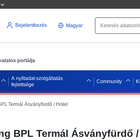
Bejelentkezés
Magyar
atalos portálja
A nyíltadat-szolgáltatás
Community
K
fejlettsége
L Termál Ásványfürdő / Hotel
g BPL Termál Ásványfürdő /