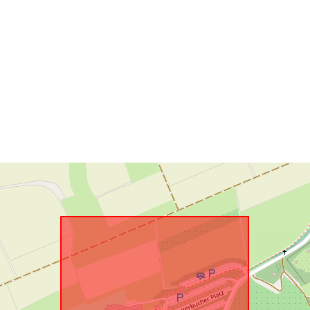
Megfelel a
következőnek
uriRef: