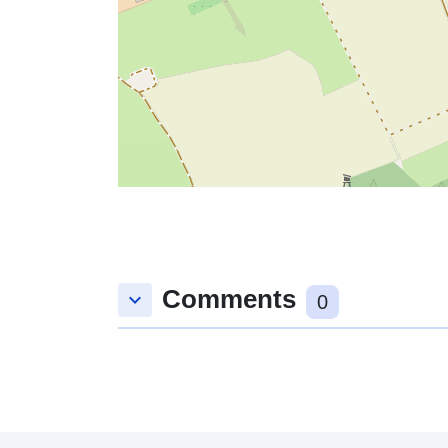
Comments
keyboard_arrow_down
0