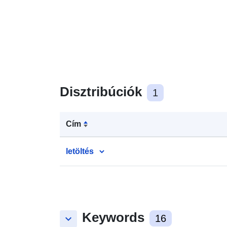
Disztribúciók
1
Cím
letöltés
Keywords
keyboard_arrow_down
16