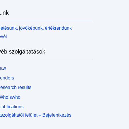
unk
etésünk, jövőképünk, értékrendünk
evél
éb szolgáltatások
law
tenders
esearch results
Whoiswho
ublications
szolgáltatói felület – Bejelentkezés