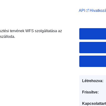
API
Hivatkozá
esztési tervének WFS szolgáltatása az
 szálloda.
Létrehozva:
Frissítve:
Kapcsolattart