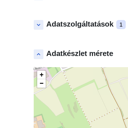
Adatszolgáltatások
keyboard_arrow_down
1
Adatkészlet mérete
keyboard_arrow_up
+
−