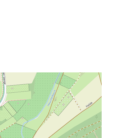
Típus:
Polygon
Erőforrás:
::
http://data.europa.eu/eli/reg/2009/97
6
http://data.europa.eu/88u/dataset/54
522c0b-c950-4109-9f59-
96b4b8e6269b