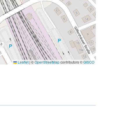
Leaflet
|
©
OpenStreetMap
contributors ©
GISCO