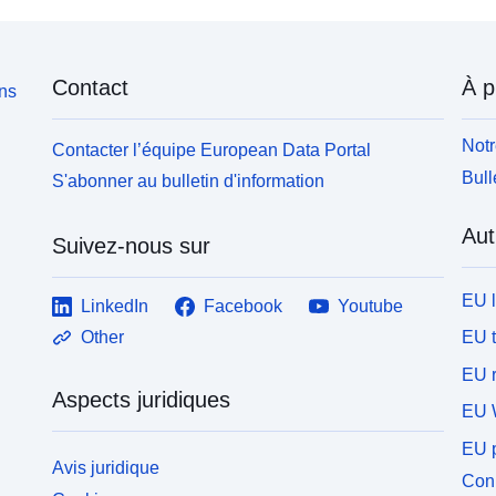
Contact
À p
ons
Notr
Contacter l’équipe European Data Portal
Bull
S'abonner au bulletin d'information
Aut
Suivez-nous sur
EU 
LinkedIn
Facebook
Youtube
EU 
Other
EU r
Aspects juridiques
EU 
EU p
Avis juridique
Conn