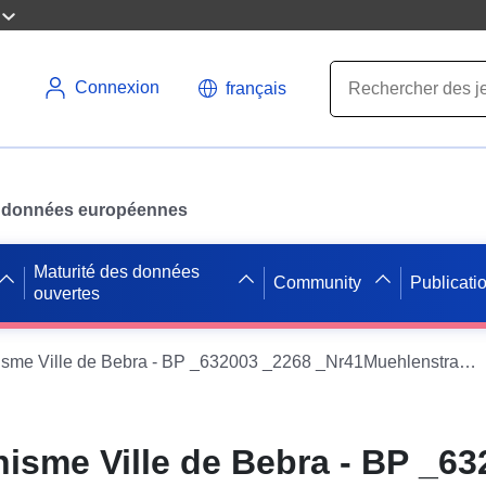
Connexion
français
des données européennes
Maturité des données
Community
Publicati
ouvertes
Plans d'urbanisme Ville de Bebra - BP _632003 _2268 _Nr41Muehlenstrasse _000
nisme Ville de Bebra - BP _6