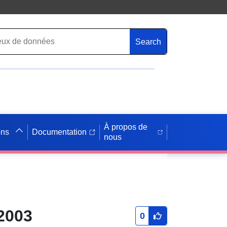
Search
À propos de
ons
Documentation
nous
32003
0