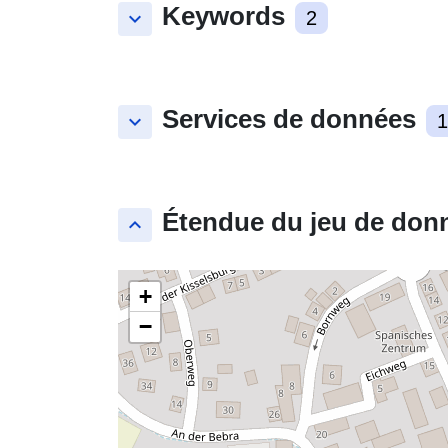
Keywords
keyboard_arrow_down
2
Services de données
keyboard_arrow_down
1
Étendue du jeu de don
keyboard_arrow_up
+
−