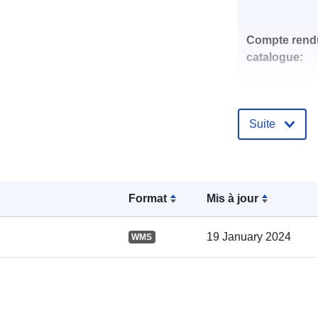
Compte rend
catalogue:
Suite
spatial:
Format
Mis à jour
19 January 2024
WMS
uriRef: