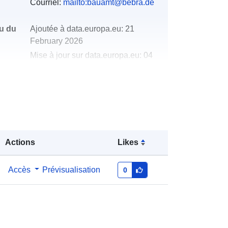
Courriel:
mailto:bauamt@bebra.de
u du
Ajoutée à data.europa.eu:
21
February 2026
Mise à jour sur data.europa.eu:
04
August 2026
Coordonnées:
[ [ 9.79068, 50.9735 ],
[ 9.79449, 50.9735 ], [ 9.79449,
50.971 ], [ 9.79068, 50.971 ], [
9.79068, 50.9735 ] ]
Actions
Likes
Type:
Polygon
Accès
Prévisualisation
0
http://data.europa.eu/88u/dataset/54
577ad9-b5c5-9162-4cbd-
9568426c4d30