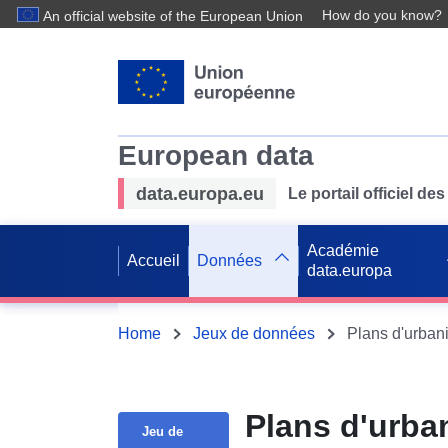
How do you know?
An official website of the European Union
European data
data.europa.eu
Le portail officiel 
Académie
Accueil
Données
data.europa
Home
Jeux de données
Plans d'urba
Jeu de