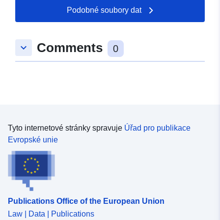
Podobné soubory dat
Místní:
Souřadnice:
[ [ 9.3439606,
48.6535945 ], [ 9.3480828,
Comments
keyboard_arrow_down
48.6535945 ], [ 9.3480828,
0
48.6520096 ], [ 9.3439606,
48.6520096 ], [ 9.3439606,
48.6535945 ] ]
Typ:
Polygon
Je v souladu s:
Datový zdroj:
Tyto internetové stránky spravuje
Úřad pro publikace
http://data.europa.eu/eli/reg/2009/
Evropské unie
uriRef:
http://data.europa.eu/88u/dataset
6fe9-4304-a505-2aac8381ca1c
Publications Office of the European Union
Law | Data | Publications