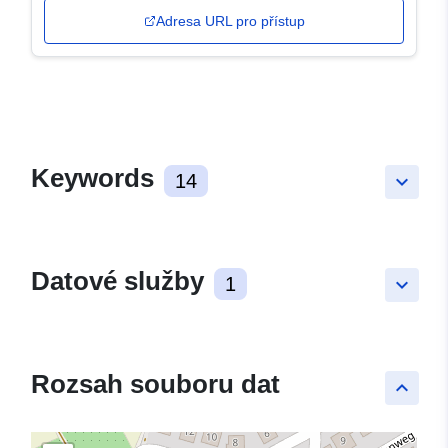
Adresa URL pro přístup
Keywords
14
keyboard_arrow_down
Datové služby
1
keyboard_arrow_down
Rozsah souboru dat
keyboard_arrow_up