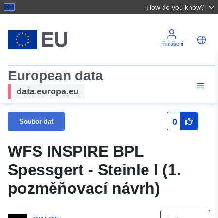
How do you know?
Přihlášení
European data
data.europa.eu
0
Soubor dat
WFS INSPIRE BPL
Spessgert - Steinle I (1.
pozměňovací návrh)