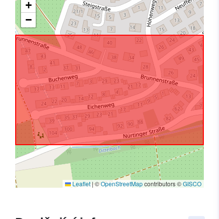
+
−
Leaflet
|
©
OpenStreetMap
contributors ©
GISCO