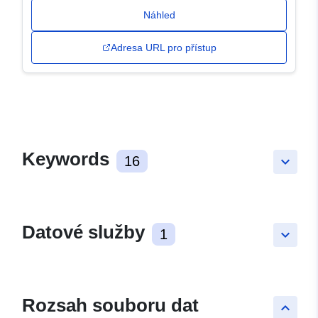
Náhled
Adresa URL pro přístup
Keywords
16
keyboard_arrow_down
Datové služby
1
keyboard_arrow_down
Rozsah souboru dat
keyboard_arrow_up