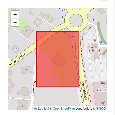
+
−
Leaflet
|
©
OpenStreetMap
contributors ©
GISCO