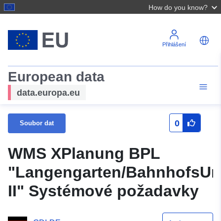
How do you know?
Přihlášení
European data
data.europa.eu
0
Soubor dat
WMS XPlanung BPL
"Langengarten/BahnhofsU
II" Systémové požadavky