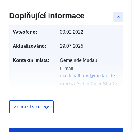
Doplňující informace
keyboard_arrow_up
Vytvořeno:
09.02.2022
Aktualizováno:
29.07.2025
Kontaktní místa:
Gemeinde Mudau
E-mail:
mailto:rathaus@mudau.de
Adresa:
Schloßauer Straße
2, Mudau, 69427,
Deutschland
Adresa URL:
Zobrazit více
http://www.mudau.de
Katalogový
Přidáno do data.europa.eu: