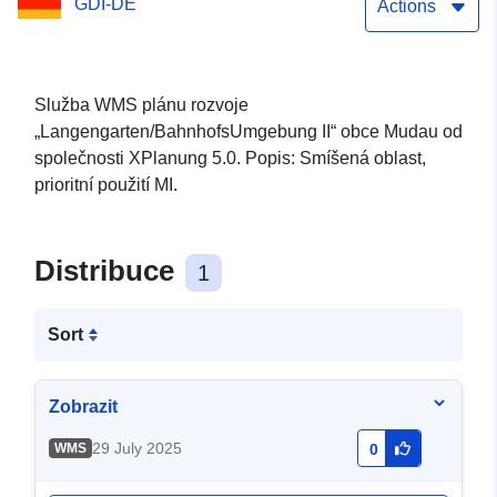
GDI-DE
Actions
Služba WMS plánu rozvoje
„Langengarten/BahnhofsUmgebung II“ obce Mudau od
společnosti XPlanung 5.0. Popis: Smíšená oblast,
prioritní použití MI.
Distribuce
1
Sort
Zobrazit
29 July 2025
WMS
0