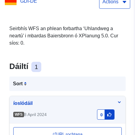
GDI-DE
Actions
Seirbhís WFS an phlean forbartha ‘Uhlandweg a
neartú’ i mbardas Baiersbronn ó XPlanung 5.0. Cur
síos: 0.
Dáiltí
1
Sort
íoslódáil
8 April 2024
WFS
0
URL rochtana