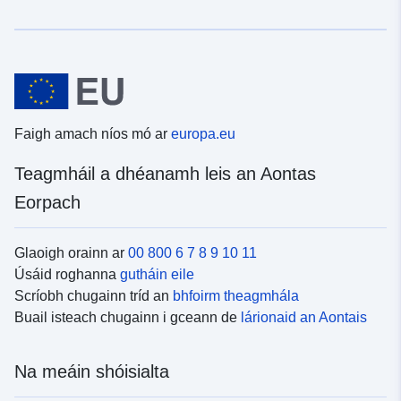
Faigh amach níos mó ar
europa.eu
Teagmháil a dhéanamh leis an Aontas
Eorpach
Glaoigh orainn ar
00 800 6 7 8 9 10 11
Úsáid roghanna
gutháin eile
Scríobh chugainn tríd an
bhfoirm theagmhála
Buail isteach chugainn i gceann de
lárionaid an Aontais
Na meáin shóisialta