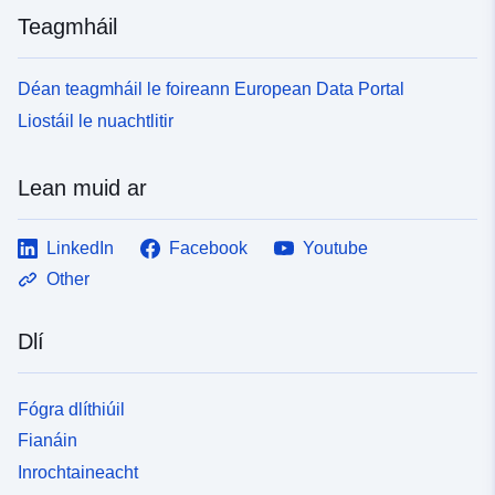
Teagmháil
Déan teagmháil le foireann European Data Portal
Liostáil le nuachtlitir
Lean muid ar
LinkedIn
Facebook
Youtube
Other
Dlí
Fógra dlíthiúil
Fianáin
Inrochtaineacht