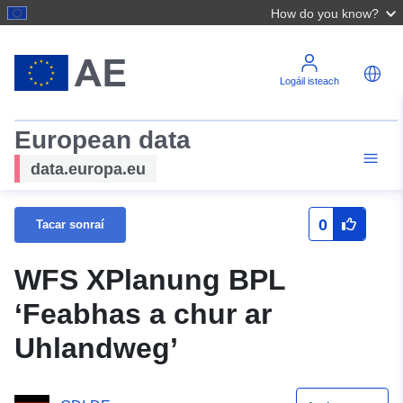
How do you know?
Logáil isteach
European data
data.europa.eu
0
Tacar sonraí
WFS XPlanung BPL
‘Feabhas a chur ar
Uhlandweg’