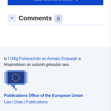
Spásúil:
Comhordanáidí:
[ [
8.3745105, 48.5089898 ], [
Comments
keyboard_arrow_down
8.3778325, 48.5089898 ], [
0
8.3778325, 48.5046675 ], [
8.3745105, 48.5046675 ], [
8.3745105, 48.5089898 ] ]
Clóscríobh:
Polygon
Tá sé de réir:
Acmhainn:
Is í
Oifig Foilseachán an Aontais Eorpaigh
a
http://data.europa.eu/eli/reg/2009/
bhainistíonn an suíomh gréasáin seo.
uriRef:
http://data.europa.eu/88u/dataset
507a-4688-ad6c-3ce30c488184
Publications Office of the European Union
Law | Data | Publications