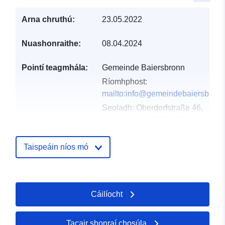
Arna chruthú:
23.05.2022
Nuashonraithe:
08.04.2024
Pointí teagmhála:
Gemeinde Baiersbronn
Ríomhphost:
mailto:info@gemeindebaiersbronn
Seoladh:
Oberdorfstraße 46,
Baiersbronn, 72270, Deutschland
URL:
http://www.gemeinde-
baiersbronn.de
Taispeáin níos mó
Taifead Catalóige:
Curtha le data.europa.eu:
21
February 2026
Cáilíocht
Nuashonraithe ar data.europa.eu:
04 August 2026
Tacair shonraí chosúla