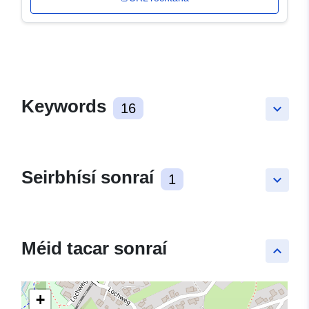
Keywords
16
keyboard_arrow_down
Seirbhísí sonraí
1
keyboard_arrow_down
Méid tacar sonraí
keyboard_arrow_up
+