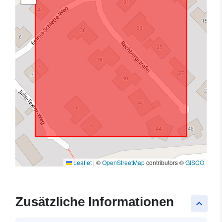
Leaflet
|
©
OpenStreetMap
contributors ©
GISCO
Zusätzliche Informationen
keyboard_arrow_up