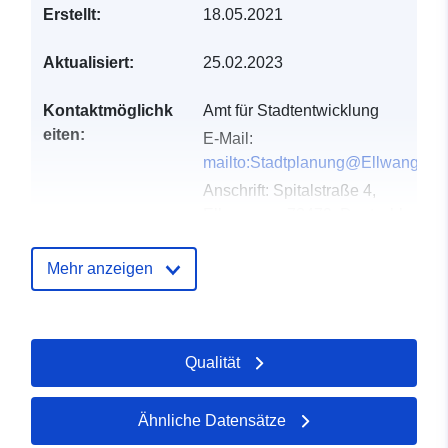
Erstellt:
18.05.2021
Aktualisiert:
25.02.2023
Kontaktmöglichk
Amt für Stadtentwicklung
eiten:
E-Mail:
mailto:Stadtplanung@Ellwangen.
Anschrift:
Spitalstraße 4,
Ellwangen, 73479, Deutschland
URL:
http://www.ellwangen.de
Mehr anzeigen
Verzeichnis der
Zu data.europa.eu hinzugefügt:
Kataloge:
21 February 2026
Aktualisiert auf data.europa.eu:
Qualität
04 August 2026
Ähnliche Datensätze
Gebiet:
Koordinaten:
[ [ 10.1232205,
48.9656413 ], [ 10.1248629,