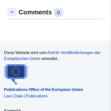
48.9656413 ], [ 10.1248629,
Comments
keyboard_arrow_down
48.9646549 ], [ 10.1232205,
0
48.9646549 ], [ 10.1232205,
48.9656413 ] ]
Typ:
Polygon
uriRef:
http://data.europa.eu/88u/dataset
0e0a-438d-861a-c246c9d935be
Diese Website wird vom
Amt für Veröffentlichungen der
Europäischen Union
verwaltet.
Publications Office of the European Union
Law | Data | Publications
Kontakt