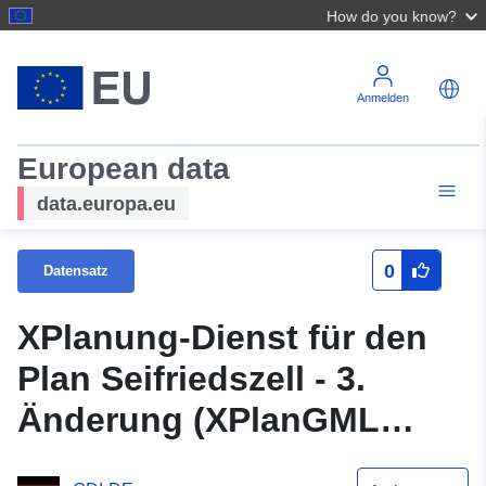
How do you know?
Anmelden
European data
data.europa.eu
0
Datensatz
XPlanung-Dienst für den
Plan Seifriedszell - 3.
Änderung (XPlanGML
5.0.1)