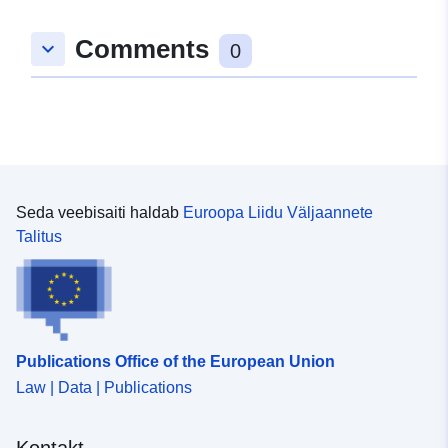
10.1248629, 48.9656413 ], [
Comments
keyboard_arrow_down
10.1248629, 48.9646549 ], [
0
10.1232205, 48.9646549 ], [
10.1232205, 48.9656413 ] ]
Tüüp:
Polygon
uriRef:
http://data.europa.eu/88u/dataset
0e0a-438d-861a-c246c9d935be
Seda veebisaiti haldab
Euroopa Liidu Väljaannete
Talitus
Publications Office of the European Union
Law | Data | Publications
Kontakt