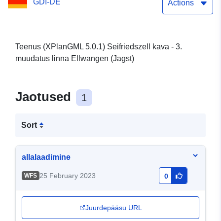
GDI-DE
Actions
Teenus (XPlanGML 5.0.1) Seifriedszell kava - 3.
muudatus linna Ellwangen (Jagst)
Jaotused
1
Sort
allalaadimine
25 February 2023
WFS
0
Juurdepääsu URL