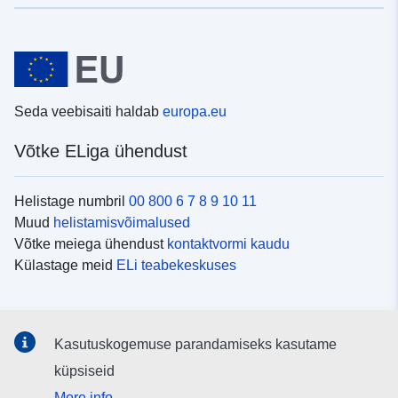
Seda veebisaiti haldab
europa.eu
Võtke ELiga ühendust
Helistage numbril
00 800 6 7 8 9 10 11
Muud
helistamisvõimalused
Võtke meiega ühendust
kontaktvormi kaudu
Külastage meid
ELi teabekeskuses
Sotsiaalmeedia
Kasutuskogemuse parandamiseks kasutame
Otsige ELi teavet
sotsiaalmeediakanalitest
küpsiseid
More info