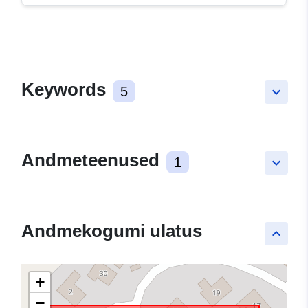
Keywords
5
keyboard_arrow_down
Andmeteenused
1
keyboard_arrow_down
Andmekogumi ulatus
keyboard_arrow_up
+
−