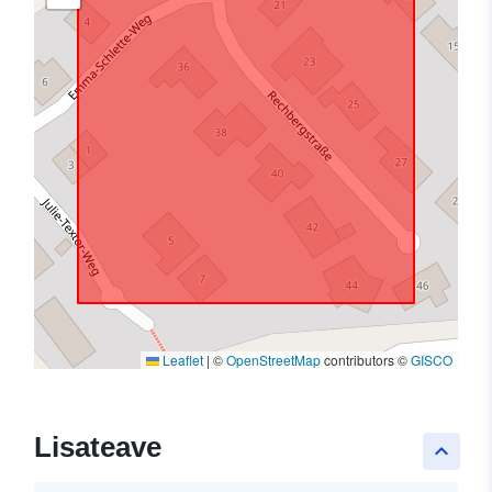
Leaflet
|
©
OpenStreetMap
contributors ©
GISCO
Lisateave
keyboard_arrow_up