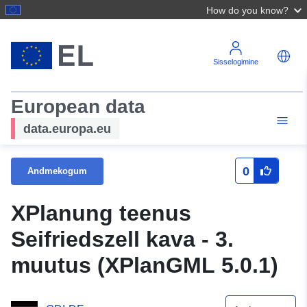
How do you know?
Sisselogimine
European data
data.europa.eu
0
Andmekogum
XPlanung teenus
Seifriedszell kava - 3.
muutus (XPlanGML 5.0.1)