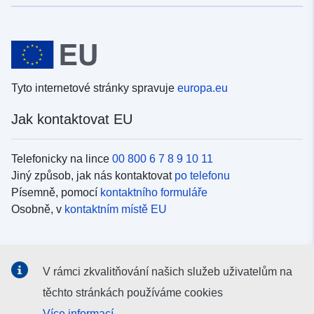
Tyto internetové stránky spravuje
europa.eu
Jak kontaktovat EU
Telefonicky na lince
00 800 6 7 8 9 10 11
Jiný způsob, jak nás kontaktovat
po telefonu
Písemně, pomocí
kontaktního formuláře
Osobně, v
kontaktním místě EU
Sociální média
V rámci zkvalitňování našich služeb uživatelům na
Vyhledávání informačních kanálů EU v
sociálních médiích
těchto stránkách používáme cookies
Více informací