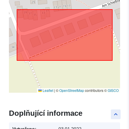
Leaflet
|
©
OpenStreetMap
contributors ©
GISCO
Doplňující informace
keyboard_arrow_up