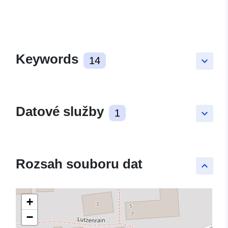
Keywords
14
keyboard_arrow_down
Datové služby
1
keyboard_arrow_down
Rozsah souboru dat
keyboard_arrow_up
+
−