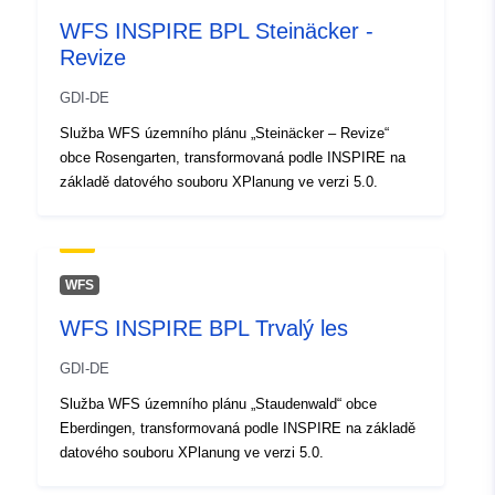
Aktualizace údajů.europa.eu:
WFS INSPIRE BPL Steinäcker -
04 August 2026
Revize
Místní:
Souřadnice:
[ [ 8.7740579,
GDI-DE
48.9142579 ], [ 8.7758315,
Služba WFS územního plánu „Steinäcker – Revize“
48.9142579 ], [ 8.7758315,
obce Rosengarten, transformovaná podle INSPIRE na
48.9136327 ], [ 8.7740579,
základě datového souboru XPlanung ve verzi 5.0.
48.9136327 ], [ 8.7740579,
48.9142579 ] ]
Typ:
Polygon
WFS
Je v souladu s:
Datový zdroj:
WFS INSPIRE BPL Trvalý les
http://data.europa.eu/eli/reg/2009/
GDI-DE
uriRef:
http://data.europa.eu/88u/dataset
Služba WFS územního plánu „Staudenwald“ obce
db50-483b-8eae-3d4f5a0bd6ff
Eberdingen, transformovaná podle INSPIRE na základě
datového souboru XPlanung ve verzi 5.0.