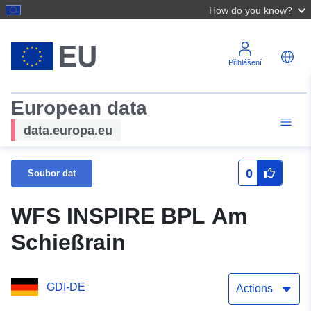
How do you know?
Přihlášení
European data
data.europa.eu
0
Soubor dat
WFS INSPIRE BPL Am
Schießrain
GDI-DE
Actions