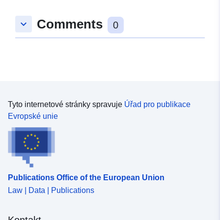
Comments
keyboard_arrow_down
0
Tyto internetové stránky spravuje
Úřad pro publikace
Evropské unie
Publications Office of the European Union
Law | Data | Publications
Kontakt