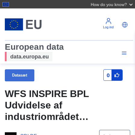
How do you know?
Log ind
European data
data.europa.eu
0
Datasæt
WFS INSPIRE BPL
Udvidelse af
industriområdet
Bodenäcker (1. ændring)