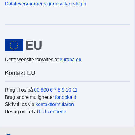
Dataleverandørens grænseflade-login
Dette website forvaltes af
europa.eu
Kontakt EU
Ring til os på
00 800 6 7 8 9 10 11
Brug andre muligheder
for opkald
Skriv til os via
kontaktformularen
Besøg os i et af
EU-centrene
Sociale medier