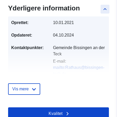
Yderligere information
keyboard_arrow_up
Oprettet:
10.01.2021
Opdateret:
04.10.2024
Kontaktpunkter:
Gemeinde Bissingen an der
Teck
E-mail:
mailto:Rathaus@bissingen-
teck.de
Adresse:
Vordere Straße 45,
Bissingen/Teck, 73266,
Vis mere
Deutschland
Webadresse:
http://www.bissingen-teck.de
Kvalitet