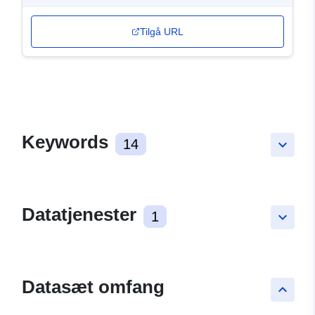
Tilgå URL
Keywords
14
keyboard_arrow_down
Datatjenester
1
keyboard_arrow_down
Datasæt omfang
keyboard_arrow_up