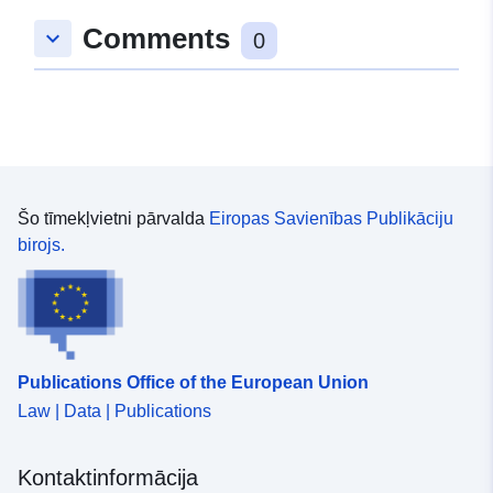
49.0190396 ], [ 9.0968039,
Comments
keyboard_arrow_down
49.0178121 ], [ 9.094121,
0
49.0178121 ], [ 9.094121,
49.0190396 ] ]
Tips:
Polygon
Atbilst:
Avoti:
http://data.europa.eu/eli/reg/2009/
Šo tīmekļvietni pārvalda
Eiropas Savienības Publikāciju
birojs.
uriRef:
http://data.europa.eu/88u/dataset
0c3f-4175-89a8-dbdc28c181fc
Publications Office of the European Union
Law | Data | Publications
Kontaktinformācija