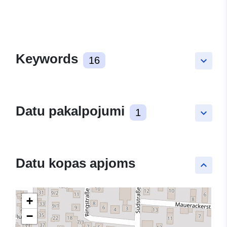
Keywords
16
keyboard_arrow_down
Datu pakalpojumi
1
keyboard_arrow_down
Datu kopas apjoms
keyboard_arrow_up
+
−