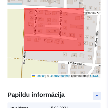
Leaflet
|
©
OpenStreetMap
contributors ©
GISCO
Papildu informācija
keyboard_arrow_up