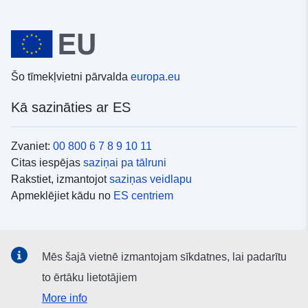
Šo tīmekļvietni pārvalda
europa.eu
Kā sazināties ar ES
Zvaniet:
00 800 6 7 8 9 10 11
Citas iespējas
saziņai pa tālruni
Rakstiet, izmantojot
saziņas veidlapu
Apmeklējiet kādu no
ES centriem
Sociālie mediji
Mēs šajā vietnē izmantojam sīkdatnes, lai padarītu
ES konti
sociālajos medijos
to ērtāku lietotājiem
More info