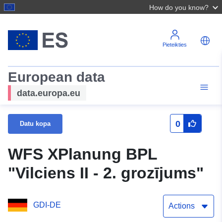
How do you know?
Pieteikties
European data
data.europa.eu
0
Datu kopa
WFS XPlanung BPL
"Vilciens II - 2. grozījums"
GDI-DE
Actions