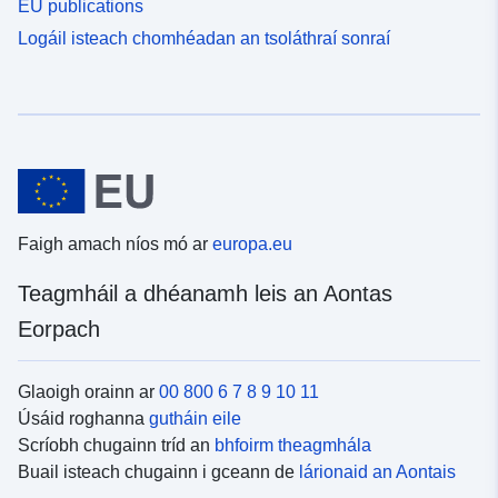
EU publications
Logáil isteach chomhéadan an tsoláthraí sonraí
Faigh amach níos mó ar
europa.eu
Teagmháil a dhéanamh leis an Aontas
Eorpach
Glaoigh orainn ar
00 800 6 7 8 9 10 11
Úsáid roghanna
gutháin eile
Scríobh chugainn tríd an
bhfoirm theagmhála
Buail isteach chugainn i gceann de
lárionaid an Aontais