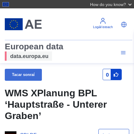
How do you know?
Logáil isteach
European data
data.europa.eu
0
Tacar sonraí
WMS XPlanung BPL
‘Hauptstraße - Unterer
Graben’