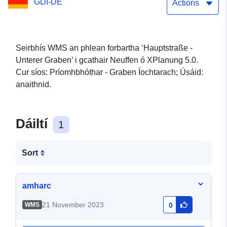
GDI-DE
Actions
Seirbhís WMS an phlean forbartha ‘Hauptstraße -
Unterer Graben’ i gcathair Neuffen ó XPlanung 5.0.
Cur síos: Príomhbhóthar - Graben Íochtarach; Úsáid:
anaithnid.
Dáiltí
1
Sort
amharc
21 November 2023
WMS
0