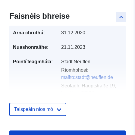
Faisnéis bhreise
keyboard_arrow_up
Arna chruthú:
31.12.2020
Nuashonraithe:
21.11.2023
Pointí teagmhála:
Stadt Neuffen
Ríomhphost:
mailto:stadt@neuffen.de
Seoladh:
Hauptstraße 19,
Neuffen, 72639,
Deutschland
URL:
http://www.neuffen.de
Taispeáin níos mó
Taifead Catalóige:
Curtha le data.europa.eu:
21
February 2026