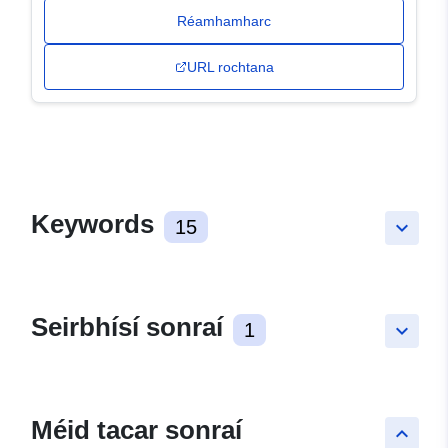
Réamhamharc
URL rochtana
Keywords
15
keyboard_arrow_down
Seirbhísí sonraí
1
keyboard_arrow_down
Méid tacar sonraí
keyboard_arrow_up