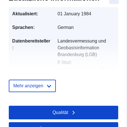
Aktualisiert:
01 January 1984
Sprachen:
German
Datenbereitsteller
Landesvermessung und
:
Geobasisinformation
Brandenburg (LGB)
E-Mail:
mailto:kundenservice@geobasis-
bb.de
Mehr anzeigen
Verzeichnis der
Zu data.europa.eu hinzugefügt:
Kataloge:
01 October 2022
Aktualisiert auf data.europa.eu:
Qualität
04 August 2026