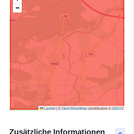
−
Leaflet
|
©
OpenStreetMap
contributors ©
GISCO
Zusätzliche Informationen
keyboard_arrow_up