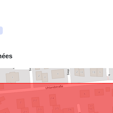
uriRef:
nées