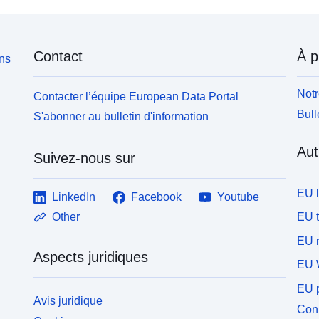
Contact
À p
ons
Notr
Contacter l’équipe European Data Portal
Bull
S'abonner au bulletin d'information
Aut
Suivez-nous sur
EU 
LinkedIn
Facebook
Youtube
EU 
Other
EU r
Aspects juridiques
EU 
EU p
Avis juridique
Conn