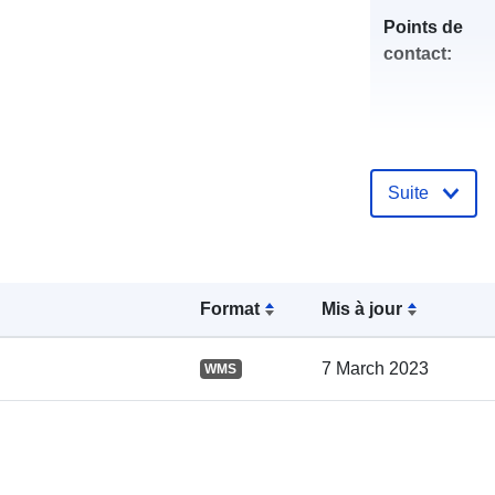
Points de
contact:
Suite
Compte rend
catalogue:
Format
Mis à jour
7 March 2023
WMS
spatial: