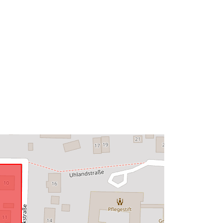
48.999394 ], [ 9.7606254,
49.0003843 ] ]
Type:
Polygon
http://data.europa.eu/88u/dataset/54
9ff351-df06-4a46-b6e0-
40d7a1bd10ef