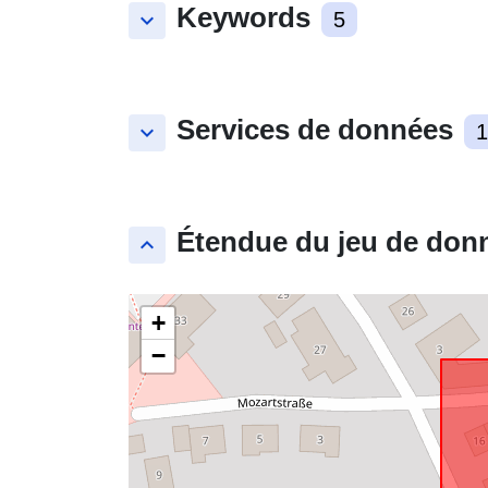
Keywords
keyboard_arrow_down
5
Services de données
keyboard_arrow_down
1
Étendue du jeu de don
keyboard_arrow_up
+
−