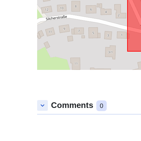
Comments
keyboard_arrow_down
0