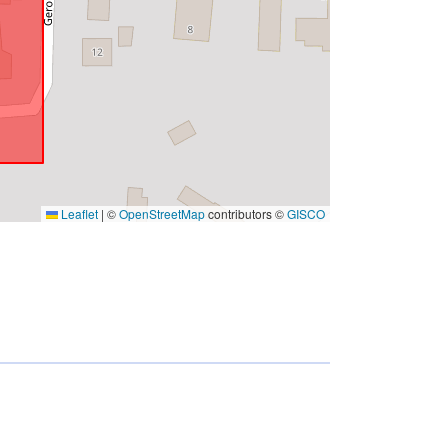
Leaflet
|
©
OpenStreetMap
contributors ©
GISCO