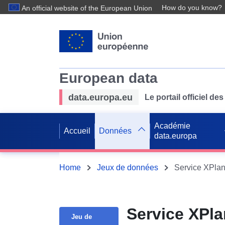
How do you know?
An official website of the European Union
European data
data.europa.eu
Le portail officiel 
Académie
Accueil
Données
data.europa
Home
Jeux de données
Service XPlan
Service XPla
Jeu de