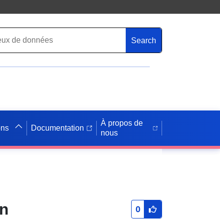
Search
À propos de
ons
Documentation
nous
en
0