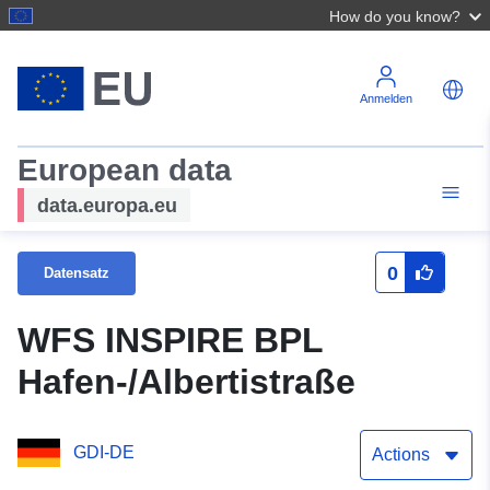
How do you know?
Anmelden
European data
data.europa.eu
0
Datensatz
WFS INSPIRE BPL
Hafen-/Albertistraße
GDI-DE
Actions