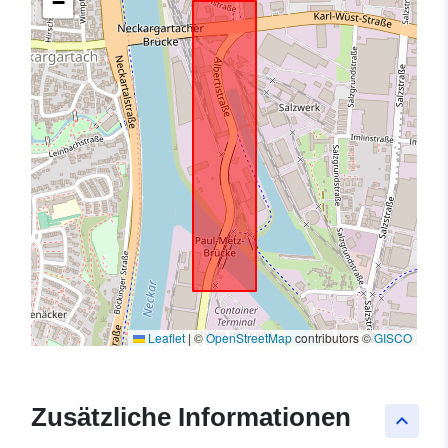
−
Leaflet
|
©
OpenStreetMap
contributors ©
GISCO
Zusätzliche Informationen
keyboard_arrow_up