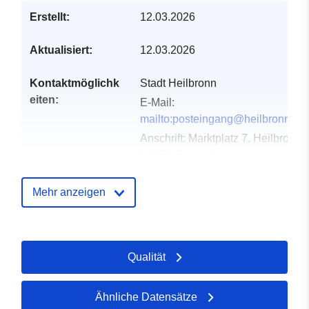
Erstellt:
12.03.2026
Aktualisiert:
12.03.2026
Kontaktmöglichk
Stadt Heilbronn
eiten:
E-Mail:
mailto:posteingang@heilbronn.de
Anschrift:
Marktplatz 7, Heilbronn,
74072, Deutschland
URL:
http://www.heilbronn.de
Mehr anzeigen
Verzeichnis der
Zu data.europa.eu hinzugefügt:
Kataloge:
21 March 2026
Aktualisiert auf data.europa.eu:
Qualität
04 August 2026
Ähnliche Datensätze
Gebiet:
Koordinaten:
[ [ 9.2076118,