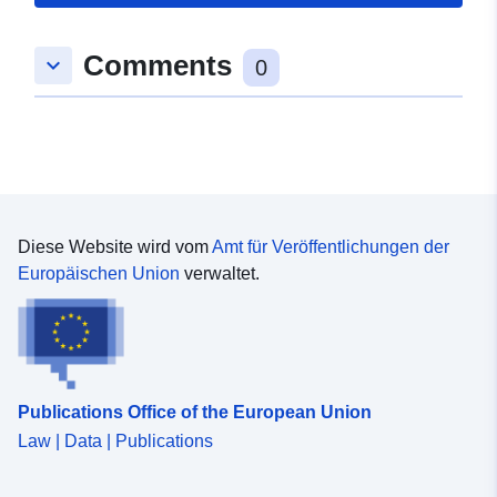
49.1701798 ], [ 9.2102995,
49.1701798 ], [ 9.2102995,
Comments
keyboard_arrow_down
49.1620443 ], [ 9.2076118,
0
49.1620443 ], [ 9.2076118,
49.1701798 ] ]
Typ:
Polygon
Konform mit:
Ressource:
http://data.europa.eu/eli/reg/2009/
Diese Website wird vom
Amt für Veröffentlichungen der
Europäischen Union
verwaltet.
uriRef:
http://data.europa.eu/88u/dataset
ad47-4cfa-96b7-33494f7afe10
Publications Office of the European Union
Law | Data | Publications