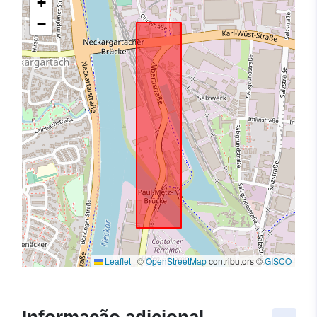
+
−
Leaflet
|
©
OpenStreetMap
contributors ©
GISCO