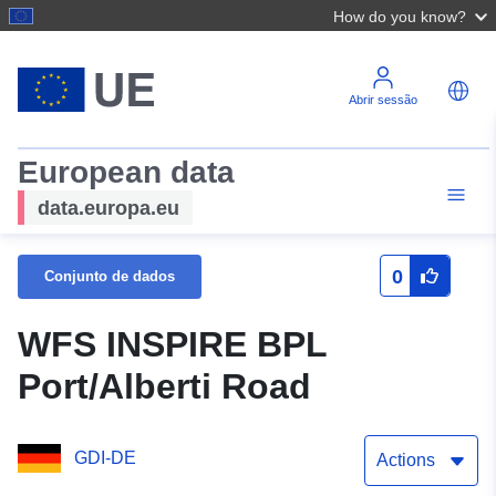
How do you know?
Abrir sessão
European data
data.europa.eu
0
Conjunto de dados
WFS INSPIRE BPL
Port/Alberti Road
GDI-DE
Actions