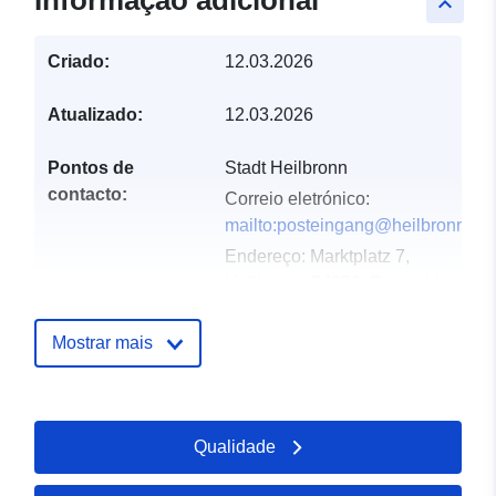
Informação adicional
keyboard_arrow_up
Criado:
12.03.2026
Atualizado:
12.03.2026
Pontos de
Stadt Heilbronn
contacto:
Correio eletrónico:
mailto:posteingang@heilbronn.de
Endereço:
Marktplatz 7,
Heilbronn, 74072, Deutschland
URL:
http://www.heilbronn.de
Mostrar mais
Registo do
Acrescentado à data.europa.eu:
catálogo:
21 March 2026
Atualizado em data.europa.eu:
Qualidade
04 August 2026