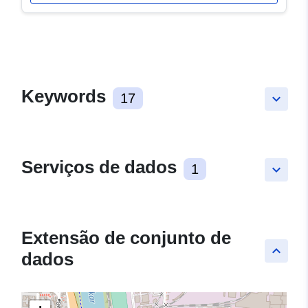
Keywords
17
keyboard_arrow_down
Serviços de dados
1
keyboard_arrow_down
Extensão de conjunto de
keyboard_arrow_up
dados