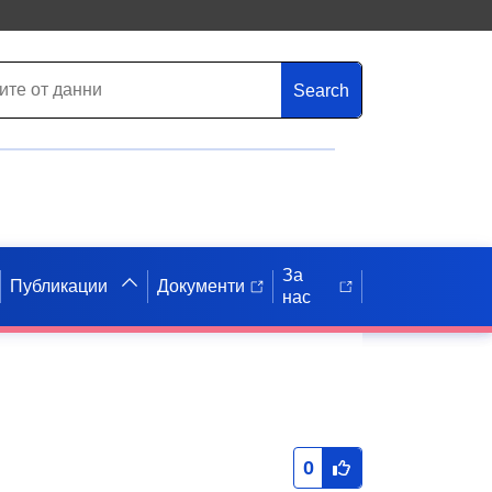
Search
За
Публикации
Документи
нас
0