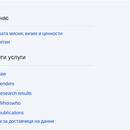
нас
ата мисия, визия и ценности
етин
ги услуги
law
tenders
esearch results
Whoiswho
ublications
а за доставчици на данни