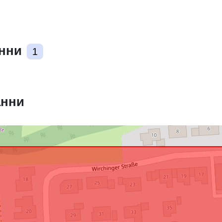
uriRef:
анни
1
анни