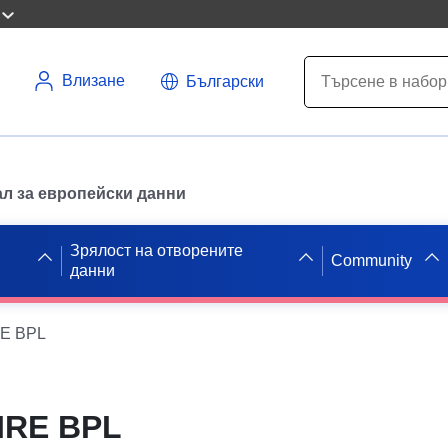
Влизане
Български
л за европейски данни
Зрялост на отворените
Community
данни
E BPL
IRE BPL