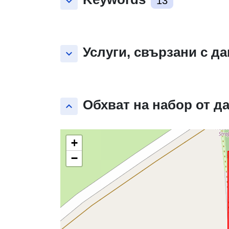
keyboard_arrow_down
13
Услуги, свързани с д
keyboard_arrow_down
Обхват на набор от д
keyboard_arrow_up
+
−