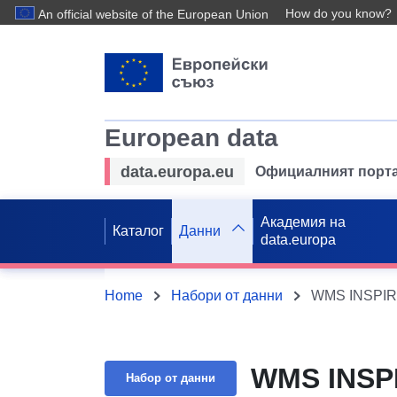
How do you know?
An official website of the European Union
European data
data.europa.eu
Официалният порта
Академия на
Каталог
Данни
data.europa
Home
Набори от данни
WMS INSPIR
WMS INSP
Набор от данни