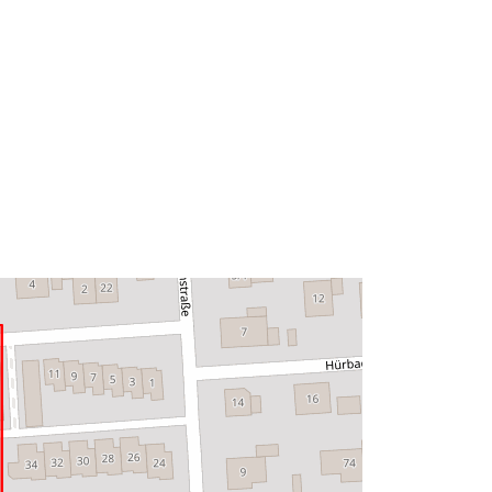
Тип:
Polygon
http://data.europa.eu/88u/dataset/54
a98cb9-91b9-4262-8627-
cef015f42c8a