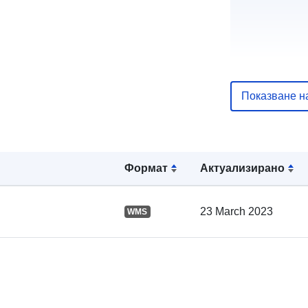
Показване н
Каталожен
запис:
Формат
Актуализирано
23 March 2023
WMS
Пространст
: