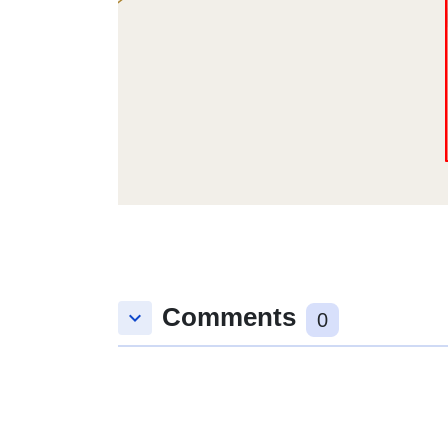
Comments
keyboard_arrow_down
0