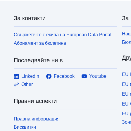
За контакти
За 
Наш
Свържете се с екипа на European Data Portal
Бюл
Абонамент за бюлетина
Дру
Последвайте ни в
EU 
LinkedIn
Facebook
Youtube
EU 
Other
EU r
Правни аспекти
EU 
EU p
Правна информация
Зон
Бисквитки