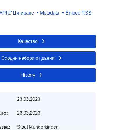
API
Цитиране
Metadata
Embed
RSS
Качество
Сходни набори от данни
History
23.03.2023
но:
23.03.2023
ъзка:
Stadt Munderkingen