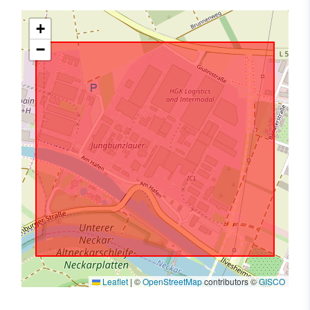
+
−
Leaflet
|
©
OpenStreetMap
contributors ©
GISCO