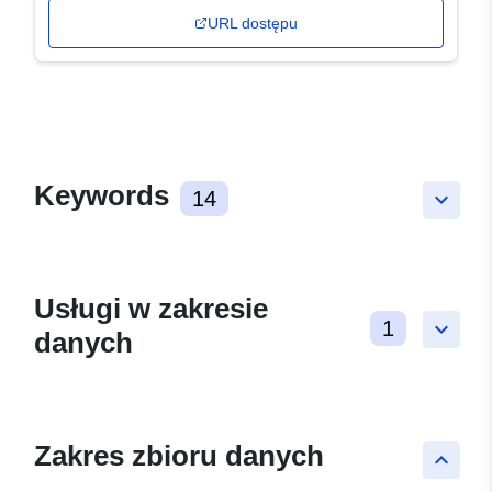
URL dostępu
Keywords
14
keyboard_arrow_down
Usługi w zakresie
1
keyboard_arrow_down
danych
Zakres zbioru danych
keyboard_arrow_up