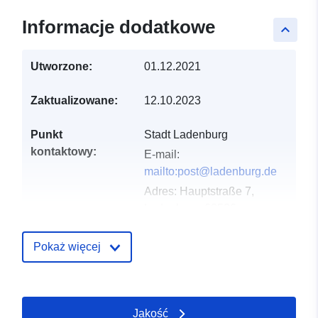
Informacje dodatkowe
keyboard_arrow_up
Utworzone:
01.12.2021
Zaktualizowane:
12.10.2023
Punkt
Stadt Ladenburg
kontaktowy:
E-mail:
mailto:post@ladenburg.de
Adres:
Hauptstraße 7,
Ladenburg, 68526,
Deutschland
URL:
Pokaż więcej
http://www.ladenburg.de
Zapis katalogu:
Dodany do data.europa.eu:
21
Jakość
February 2026