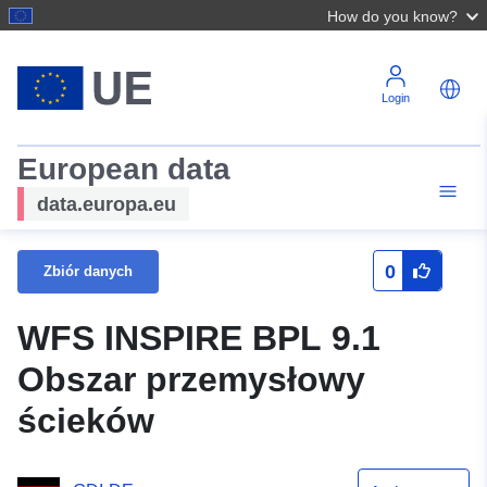
How do you know?
Login
European data
data.europa.eu
0
Zbiór danych
WFS INSPIRE BPL 9.1
Obszar przemysłowy
ścieków