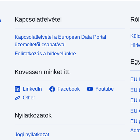
Kapcsolatfelvétel
Ról
a
Küld
Kapcsolatfelvétel a European Data Portal
üzemeltetői csapatával
Hírl
Feliratkozás a hírlevelünkre
Egy
Kövessen minket itt:
EU 
LinkedIn
Facebook
Youtube
EU 
Other
EU r
EU 
Nyilatkozatok
EU p
Adat
Jogi nyilatkozat