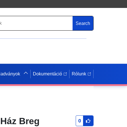
Search
iadványok
Dokumentáció
Rólunk
 Ház Breg
0