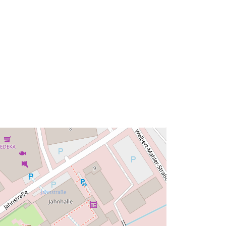
Erőforrás:
::
http://data.europa.eu/eli/reg/2009/97
6
http://data.europa.eu/88u/dataset/54
b67438-8b9f-40c9-b1e5-
c8cd1c79e326