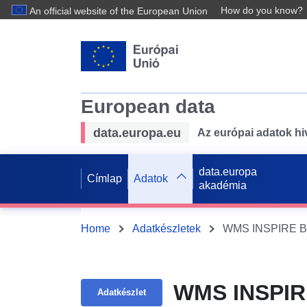
How do you know?
An official website of the European Union
European data
data.europa.eu
Az európai adatok hiv
data.europa
Címlap
Adatok
akadémia
Home
Adatkészletek
WMS INSPIRE BP
WMS INSPIRE
Adatkészlet