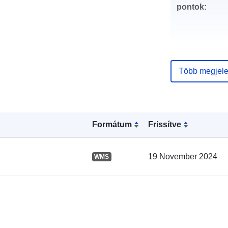
pontok:
Több megjele
Katalógus-
nyilvántartás
Formátum
Frissítve
Térbeli:
19 November 2024
WMS