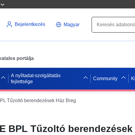
Bejelentkezés
Magyar
atalos portálja
A nyíltadat-szolgáltatás
Community
K
fejlettsége
L Tűzoltó berendezések Ház Breg
 BPL Tűzoltó berendezések