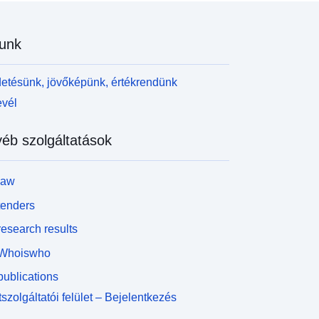
unk
etésünk, jövőképünk, értékrendünk
evél
éb szolgáltatások
law
tenders
esearch results
Whoiswho
ublications
szolgáltatói felület – Bejelentkezés