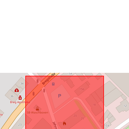
Megfelel a
következőnek
uriRef: