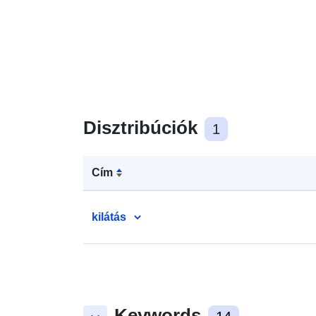
Disztribúciók
1
Cím
kilátás
Keywords