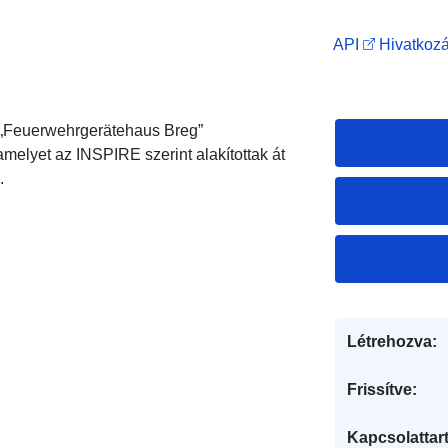
API
Hivatkozá
 „Feuerwehrgerätehaus Breg”
melyet az INSPIRE szerint alakítottak át
.
Létrehozva:
Frissítve:
Kapcsolattart