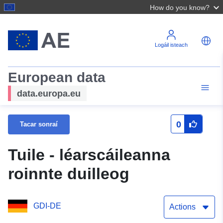
How do you know?
Logáil isteach
European data
data.europa.eu
0
Tacar sonraí
Tuile - léarscáileanna
roinnte duilleog
GDI-DE
Actions