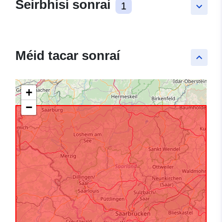
Seirbhísí sonraí
1
keyboard_arrow_down
Méid tacar sonraí
keyboard_arrow_up
+
−