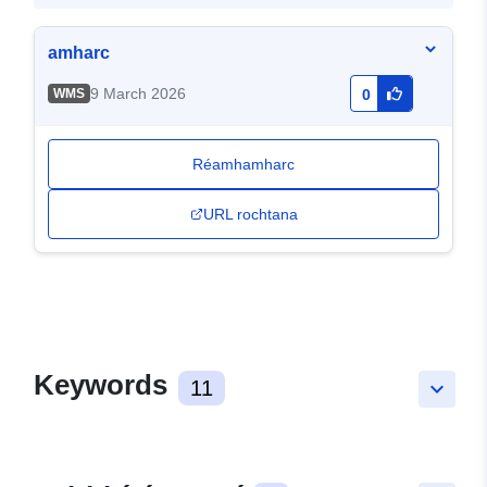
amharc
9 March 2026
WMS
0
Réamhamharc
URL rochtana
Keywords
11
keyboard_arrow_down