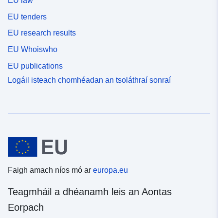
EU law
EU tenders
EU research results
EU Whoiswho
EU publications
Logáil isteach chomhéadan an tsoláthraí sonraí
Faigh amach níos mó ar
europa.eu
Teagmháil a dhéanamh leis an Aontas
Eorpach