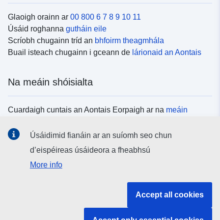
Glaoigh orainn ar
00 800 6 7 8 9 10 11
Úsáid roghanna
gutháin eile
Scríobh chugainn tríd an
bhfoirm theagmhála
Buail isteach chugainn i gceann de
lárionaid an Aontais
Na meáin shóisialta
Cuardaigh cuntais an Aontais Eorpaigh ar na
meáin
shóisialta
Úsáidimid fianáin ar an suíomh seo chun
d’eispéireas úsáideora a fheabhsú
Institiúidí agus comhlachtaí an Aontais
More info
Eorpaigh
Accept all cookies
Cuardaigh na hinstitiúidí agus na comhlachtaí uile de
chuid an Aontais Eorpaigh