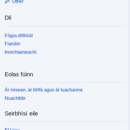
Other
Dlí
Fógra dlíthiúil
Fianáin
Inrochtaineacht
Eolas fúinn
Ár misean, ár bhfís agus ár luachanna
Nuachtlitir
Seirbhísí eile