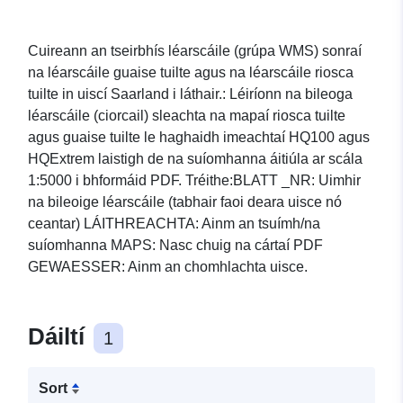
Cuireann an tseirbhís léarscáile (grúpa WMS) sonraí
na léarscáile guaise tuilte agus na léarscáile riosca
tuilte in uiscí Saarland i láthair.: Léiríonn na bileoga
léarscáile (ciorcail) sleachta na mapaí riosca tuilte
agus guaise tuilte le haghaidh imeachtaí HQ100 agus
HQExtrem laistigh de na suíomhanna áitiúla ar scála
1:5000 i bhformáid PDF. Tréithe:BLATT _NR: Uimhir
na bileoige léarscáile (tabhair faoi deara uisce nó
ceantar) LÁITHREACHTA: Ainm an tsuímh/na
suíomhanna MAPS: Nasc chuig na cártaí PDF
GEWAESSER: Ainm an chomhlachta uisce.
Dáiltí
1
Sort