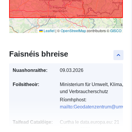
Leaflet
|
©
OpenStreetMap
contributors ©
GISCO
Faisnéis bhreise
keyboard_arrow_up
Nuashonraithe:
09.03.2026
Foilsitheoir:
Ministerium für Umwelt, Klima, Mobi
und Verbraucherschutz
Ríomhphost:
mailto:Geodatenzentrum@umwelt.
Taifead Catalóige:
Curtha le data.europa.eu:
21
February 2026