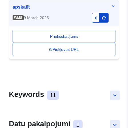
apskatīt
9 March 2026
WMS
0
Priekšskatījums
Piekļuves URL
Keywords
11
keyboard_arrow_down
Datu pakalpojumi
1
keyboard_arrow_down