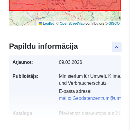
Leaflet
|
©
OpenStreetMap
contributors ©
GISCO
Papildu informācija
keyboard_arrow_up
Atjaunot:
09.03.2026
Publicētājs:
Ministerium für Umwelt, Klima, Mobi
und Verbraucherschutz
E-pasta adrese:
mailto:Geodatenzentrum@umwelt.
Kataloga
Pievienots data.europa.eu:
21 Feb
ieraksts:
2026
Jaunākā informācija par Data.euro