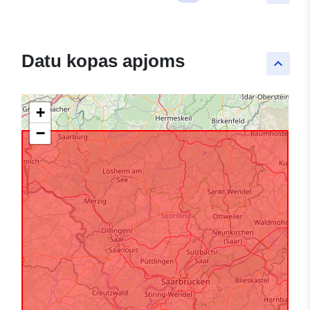
Datu kopas apjoms
keyboard_arrow_up
+
−