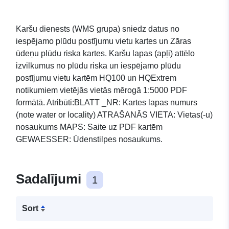
Karšu dienests (WMS grupa) sniedz datus no
iespējamo plūdu postījumu vietu kartes un Zāras
ūdeņu plūdu riska kartes. Karšu lapas (apļi) attēlo
izvilkumus no plūdu riska un iespējamo plūdu
postījumu vietu kartēm HQ100 un HQExtrem
notikumiem vietējās vietās mērogā 1:5000 PDF
formātā. Atribūti:BLATT _NR: Kartes lapas numurs
(note water or locality) ATRAŠANĀS VIETA: Vietas(-u)
nosaukums MAPS: Saite uz PDF kartēm
GEWAESSER: Ūdenstilpes nosaukums.
Sadalījumi
1
Sort