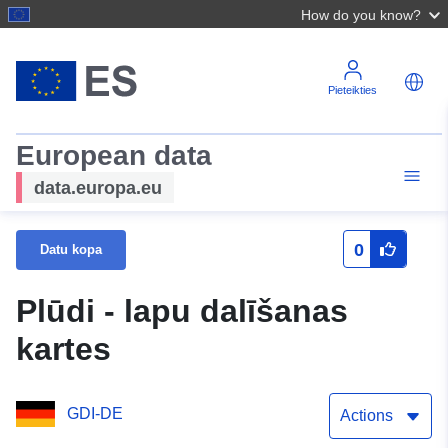
How do you know?
Pieteikties
European data
data.europa.eu
0
Datu kopa
Plūdi - lapu dalīšanas
kartes
GDI-DE
Actions