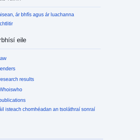
isean, ár bhfís agus ár luachanna
htlitir
rbhísí eile
law
tenders
esearch results
Whoiswho
ublications
il isteach chomhéadan an tsoláthraí sonraí