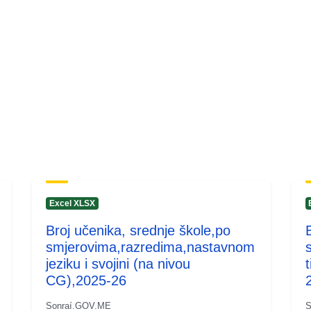
Excel XLSX
Broj učenika, srednje škole,po
smjerovima,razredima,nastavnom
jeziku i svojini (na nivou
CG),2025-26
Sonraí.GOV.ME
S