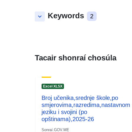
Keywords
keyboard_arrow_down
2
Tacair shonraí chosúla
Excel XLSX
Broj učenika,srednje škole,po
smjerovima,razredima,nastavnom
jeziku i svojini (po
opštinama),2025-26
Sonraí.GOV.ME