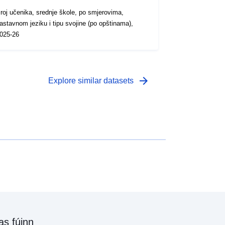
roj učenika, srednje škole, po smjerovima,
astavnom jeziku i tipu svojine (po opštinama),
025-26
arrow_forward
Explore similar datasets
as fúinn