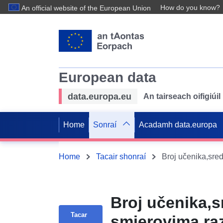
How do you know?
An official website of the European Union
European data
data.europa.eu
An tairseach oifigiú
Home
Sonraí
Acadamh data.europa
Home
Tacair shonraí
Broj učenika,s
Tacar
smjerovima,raz