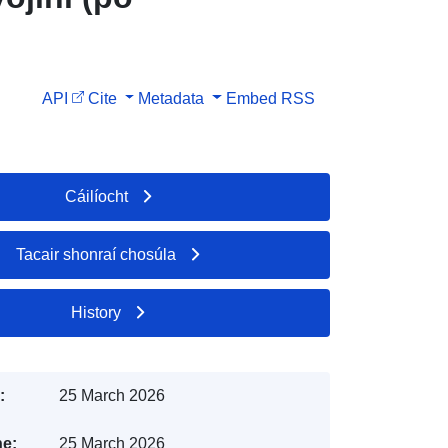
API
Cite
Metadata
Embed
RSS
Cáilíocht
Tacair shonraí chosúla
History
:
25 March 2026
e:
25 March 2026