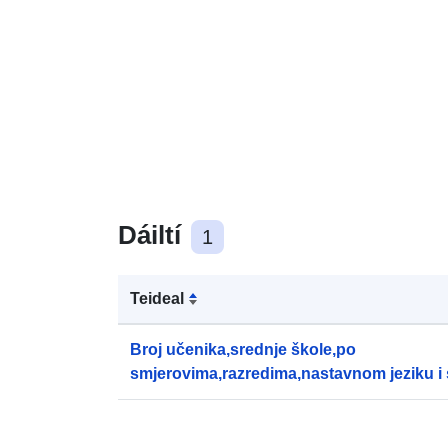
Dáiltí
1
Teideal
Broj učenika,srednje škole,po
smjerovima,razredima,nastavnom jeziku i s
školama),2025-26.xlsx