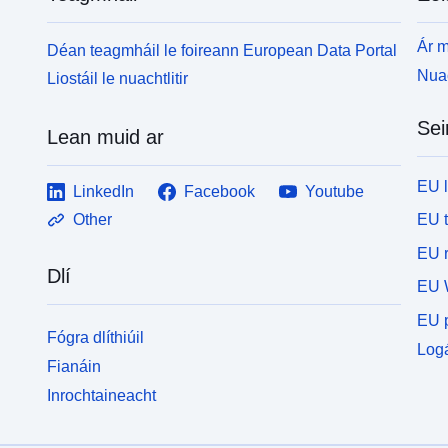
Ár m
Déan teagmháil le foireann European Data Portal
Nuac
Liostáil le nuachtlitir
Sei
Lean muid ar
EU 
LinkedIn
Facebook
Youtube
EU 
Other
EU r
Dlí
EU 
EU p
Fógra dlíthiúil
Logá
Fianáin
Inrochtaineacht