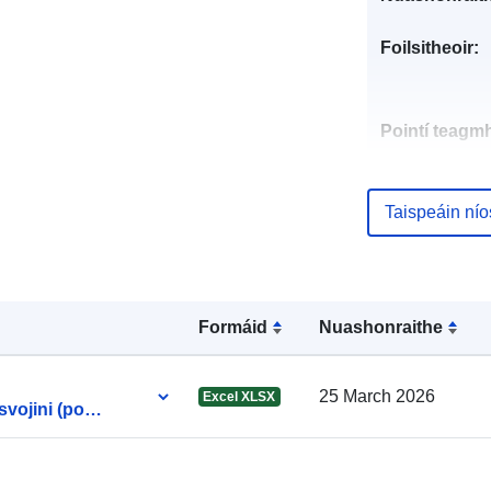
Foilsitheoir:
Pointí teagmh
Taifead Catal
Taispeáin ní
Formáid
Nuashonraithe
Aitheantóirí:
25 March 2026
Excel XLSX
uriRef:
vojini (po