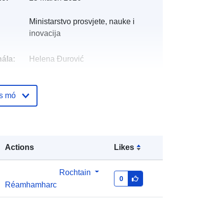
Ministarstvo prosvjete, nauke i
inovacija
ála:
Helena Đurović
óige:
Curtha le data.europa.eu:
25 March
os mó
2026
Nuashonraithe ar data.europa.eu:
28 April 2026
Actions
Likes
5528e663-83c2-4aa4-b758-
8a7d4bbc38d5
Rochtain
0
http://data.europa.eu/88u/dataset/55
Réamhamharc
28e663-83c2-4aa4-b758-
8a7d4bbc38d5