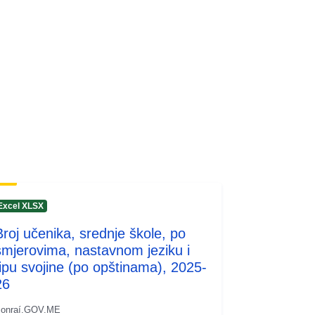
Excel XLSX
Broj učenika, srednje škole, po
smjerovima, nastavnom jeziku i
tipu svojine (po opštinama), 2025-
26
onraí.GOV.ME