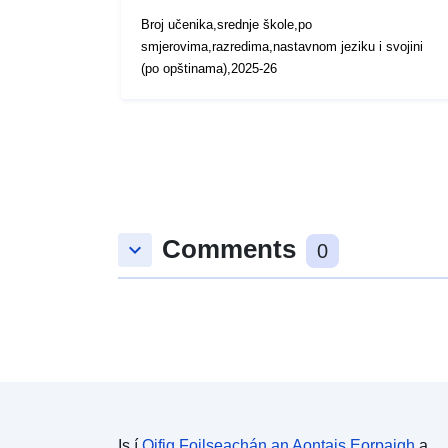
Broj učenika,srednje škole,po
smjerovima,razredima,nastavnom jeziku i svojini
(po opštinama),2025-26
Comments
keyboard_arrow_down
0
Is í
Oifig Foilseachán an Aontais Eorpaigh
a