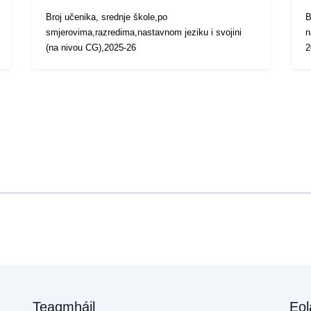
Broj učenika, srednje škole,po
B
smjerovima,razredima,nastavnom jeziku i svojini
n
(na nivou CG),2025-26
2
Teagmháil
Eol