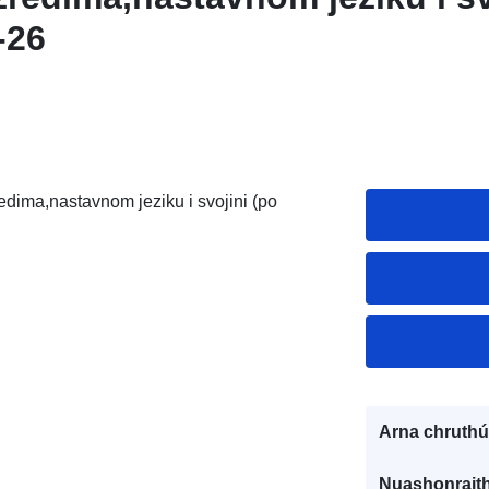
-26
edima,nastavnom jeziku i svojini (po
Arna chruthú
Nuashonraith