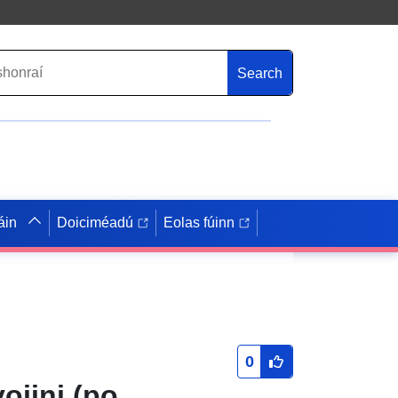
Search
áin
Doiciméadú
Eolas fúinn
0
ojini (po