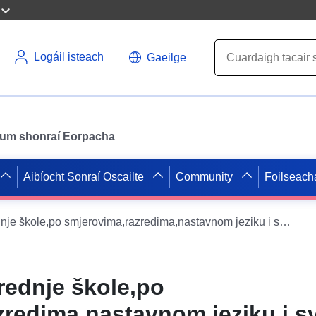
Logáil isteach
Gaeilge
il um shonraí Eorpacha
Aibíocht Sonraí Oscailte
Community
Foilseach
Broj učenika,srednje škole,po smjerovima,razredima,nastavnom jeziku i svojini (po školama),2025-26
rednje škole,po
redima,nastavnom jeziku i sv