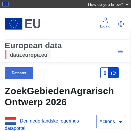
How do you know?
Log ind
European data
data.europa.eu
0
Datasæt
ZoekGebiedenAgrarisch
Ontwerp 2026
Den nederlandske regerings
Actions
dataportal