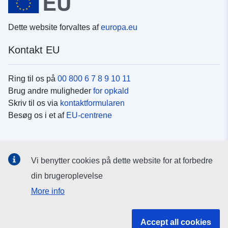
Dette website forvaltes af
europa.eu
Kontakt EU
Ring til os på
00 800 6 7 8 9 10 11
Brug andre muligheder
for opkald
Skriv til os via
kontaktformularen
Besøg os i et af
EU-centrene
Sociale medier
Vi benytter cookies på dette website for at forbedre
Søg efter EU's sider på
sociale medier
din brugeroplevelse
More info
EU-institutioner og -organer
Accept all cookies