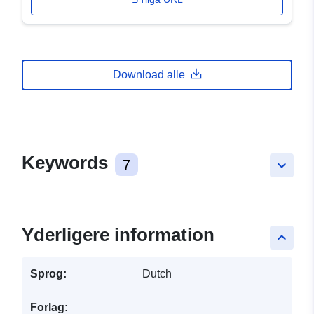
Download alle
Keywords
7
keyboard_arrow_down
Yderligere information
keyboard_arrow_up
Sprog:
Dutch
Forlag: