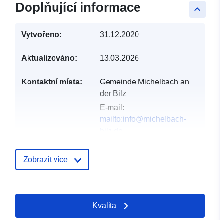
Doplňující informace
keyboard_arrow_up
Vytvořeno:
31.12.2020
Aktualizováno:
13.03.2026
Kontaktní místa:
Gemeinde Michelbach an
der Bilz
E-mail:
mailto:info@michelbach-
bilz.de
Adresa:
Hirschfelder Straße
13, Michelbach an der Bilz,
Zobrazit více
74544, Deutschland
Adresa URL:
http://www.michelbach-
Kvalita
bilz.de