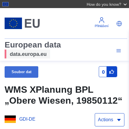
How do you know?
Přihlášení
European data
data.europa.eu
0
Soubor dat
WMS XPlanung BPL
„Obere Wiesen, 19850112“
GDI-DE
Actions