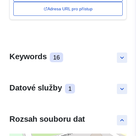
Adresa URL pro přístup
Keywords
16
keyboard_arrow_down
Datové služby
1
keyboard_arrow_down
Rozsah souboru dat
keyboard_arrow_up