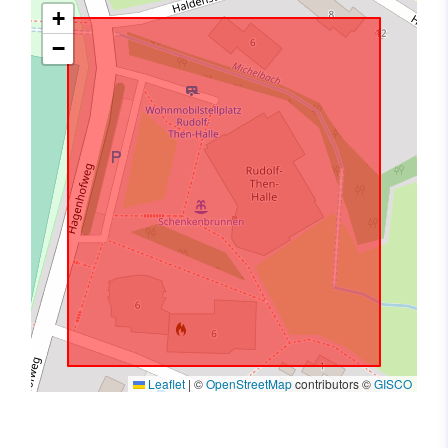
+
−
Leaflet
|
©
OpenStreetMap
contributors ©
GISCO