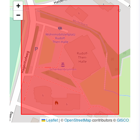
+
−
Leaflet
|
©
OpenStreetMap
contributors ©
GISCO