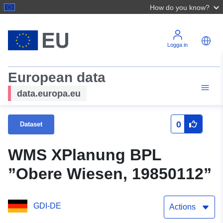
How do you know?
Logga in
European data
data.europa.eu
0
Dataset
WMS XPlanung BPL
”Obere Wiesen, 19850112”
GDI-DE
Actions