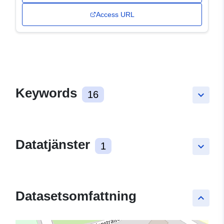
Access URL
Keywords
16
keyboard_arrow_down
Datatjänster
1
keyboard_arrow_down
Datasetsomfattning
keyboard_arrow_up