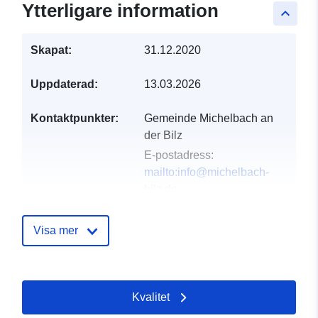
Ytterligare information
keyboard_arrow_up
Skapat:
31.12.2020
Uppdaterad:
13.03.2026
Kontaktpunkter:
Gemeinde Michelbach an
der Bilz
E-postadress:
mailto:info@michelbach-
bilz.de
Adress:
Hirschfelder Straße
13, Michelbach an der Bilz,
Visa mer
74544, Deutschland
Webbadress:
http://www.michelbach-
Kvalitet
bilz.de