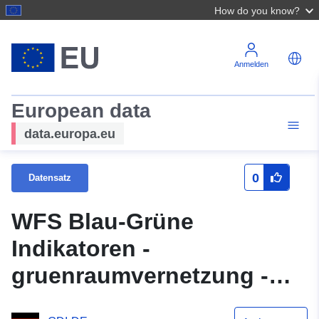
How do you know?
Anmelden
European data
data.europa.eu
0
Datensatz
WFS Blau-Grüne
Indikatoren -
gruenraumvernetzung -
OGC API Features