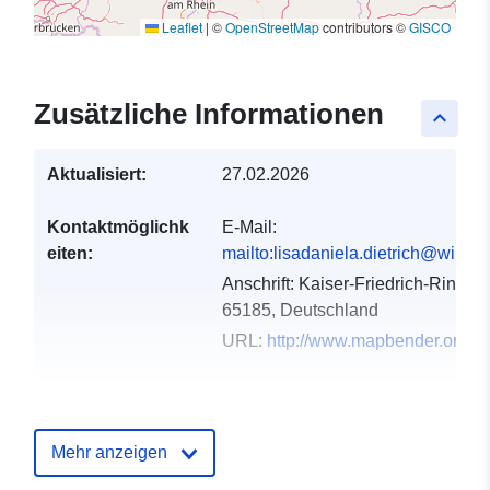
Leaflet
|
©
OpenStreetMap
contributors ©
GISCO
Zusätzliche Informationen
keyboard_arrow_up
Aktualisiert:
27.02.2026
Kontaktmöglichk
E-Mail:
eiten:
mailto:lisadaniela.dietrich@wirtsc
Anschrift:
Kaiser-Friedrich-Ring 7
65185, Deutschland
URL:
http://www.mapbender.org
Verzeichnis der
Zu data.europa.eu hinzugefügt:
Kataloge:
07 March 2026
Mehr anzeigen
Aktualisiert auf data.europa.eu:
04 August 2026