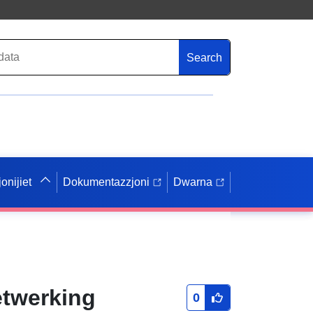
Search
onijiet
Dokumentazzjoni
Dwarna
etwerking
0