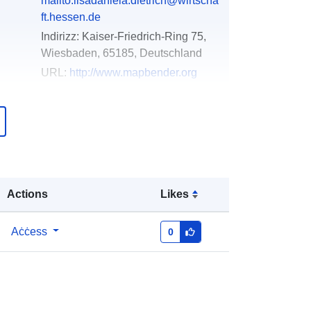
mailto:lisadaniela.dietrich@wirtscha
ft.hessen.de
Indirizz:
Kaiser-Friedrich-Ring 75,
Wiesbaden, 65185, Deutschland
URL:
http://www.mapbender.org
Miżjud ma’ data.europa.eu:
07
March 2026
Aġġornat fuq data.europa.eu:
04
August 2026
Actions
Likes
Koordinati:
[ [ 7.738844, 51.651642
], [ 10.21651, 51.651642 ], [
10.21651, 49.392572 ], [ 7.738844,
Aċċess
0
49.392572 ], [ 7.738844, 51.651642 ]
]
Tip:
Polygon