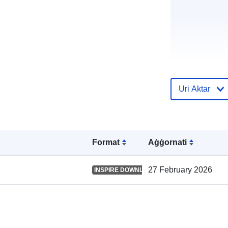
Reġistru tal-
Uri Aktar
Katalgu:
Format
Aġġornati
Spazjali:
27 February 2026
INSPIRE DOWNLOAD SERVICE