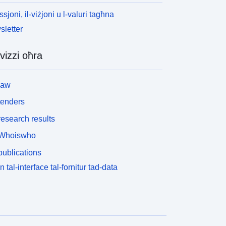
ssjoni, il-viżjoni u l-valuri tagħna
letter
vizzi oħra
law
tenders
esearch results
Whoiswho
ublications
n tal-interface tal-fornitur tad-data