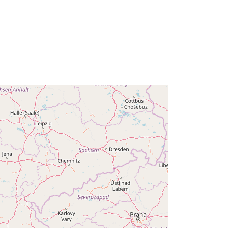
http://data.europa.eu/88u/dataset/55
39131c-c81f-ec1b-2130-
db6b24526679