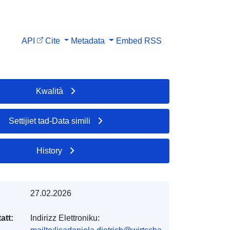
API
Cite
Metadata
Embed
RSS
Kwalità
Settijiet tad-Data simili
History
27.02.2026
att:
Indirizz Elettroniku: