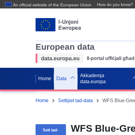
How do you know?
An official website of the European Union
European data
data.europa.eu
Il-portal uffiċjali għ
Akkademja
Home
Data
data.europa
Home
Settijiet tad-data
WFS Blue-Green
WFS Blue-Gree
Sett tad-