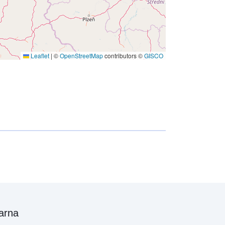
Leaflet
|
©
OpenStreetMap
contributors ©
GISCO
arna