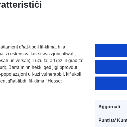
tteristiċi
tament għat-tibdil fil-klima, hija
liżi estensiva tas-sitwazzjoni attwali,
aħ universali), l-użu tal-art (eż. il-grad ta’
aturi). Barra minn hekk, qed jiġi pprovdut
-popolazzjoni u l-użi vulnerabbli, kif ukoll
ament għat-tibdil fil-klima f’Hesse:
Aġġornati:
Punti ta' Kunt