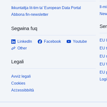
Il-mi
Ikkuntattja lit-tim ta’ European Data Portal
News
Abbona fin-newsletter
Ser
Segwina fuq
EU 
LinkedIn
Facebook
Youtube
EU 
Other
EU r
Legali
EU 
EU p
Avviż legali
Logi
Cookies
Aċċessibbiltà