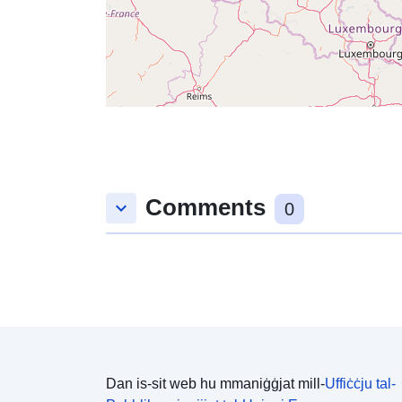
Comments
keyboard_arrow_down
0
Dan is-sit web hu mmaniġġjat mill-
Uffiċċju tal-