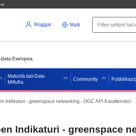
Illoggjar
Malti
ad-data Ewropea.
Maturità tad-Data
Community
Pubblikazzj
Miftuħa
 Indikaturi - greenspace netwerking - OGC API Karatteristiċi
n Indikaturi - greenspace n