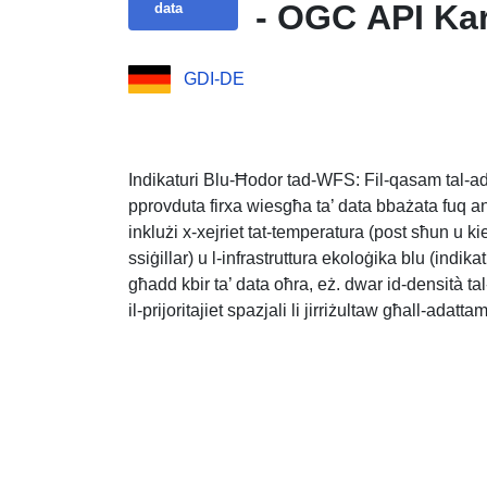
- OGC API Kara
data
GDI-DE
Indikaturi Blu-Ħodor tad-WFS: Fil-qasam tal-adat
pprovduta firxa wiesgħa ta’ data bbażata fuq ana
inklużi x-xejriet tat-temperatura (post sħun u kies
ssiġillar) u l-infrastruttura ekoloġika blu (indik
għadd kbir ta’ data oħra, eż. dwar id-densità tal
il-prijoritajiet spazjali li jirriżultaw għall-adatt