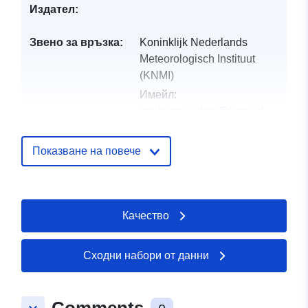
Издател:
Звено за връзка:
Koninklijk Nederlands
Meteorologisch Instituut
(KNMI)
Имейл:
mailto:opendata@knmi.nl
Каталожен
Добавено към data.europa.eu:
28
Показване на повече
запис:
July 2026
Актуализирана на data.europa.eu
29 July 2026
Качество
uriRef:
http://data.europa.eu/88u/dataset/
dutch-weather-warnings-from-knm
Сходни набори от данни
Comments