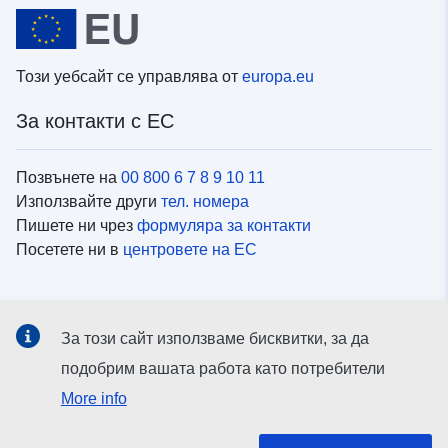
Този уебсайт се управлява от
europa.eu
За контакти с ЕС
Позвънете на
00 800 6 7 8 9 10 11
Използвайте други
тел. номера
Пишете ни чрез
формуляра за контакти
Посетете ни в
центровете на ЕС
Социални медии
За този сайт използваме бисквитки, за да
Вижте профили на ЕС в
социалните медии
подобрим вашата работа като потребители
More info
Институции и органи на ЕС