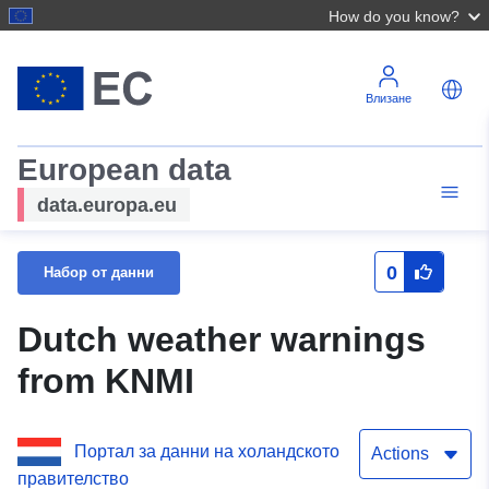
How do you know?
Влизане
European data
data.europa.eu
0
Набор от данни
Dutch weather warnings
from KNMI
Портал за данни на холандското
Actions
правителство