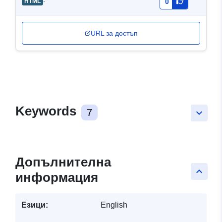
-
HTML
0
URL за достъп
Keywords
7
keyboard_arrow_down
Допълнителна
keyboard_arrow_up
информация
Езици:
English