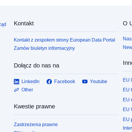
Kontakt
O U
ząd
Nasz
Kontakt z zespołem strony European Data Portal
News
Zamów biuletyn informacyjny
Inn
Dołącz do nas na
EU 
LinkedIn
Facebook
Youtube
EU 
Other
EU r
Kwestie prawne
EU 
EU p
Zastrzeżenia prawne
Inte