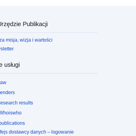
rzędzie Publikacji
a misja, wizja i wartości
letter
e usługi
law
tenders
esearch results
Whoiswho
ublications
rfejs dostawcy danych – logowanie