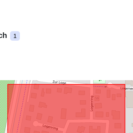
Zgodne z:
ch
1
uriRef: