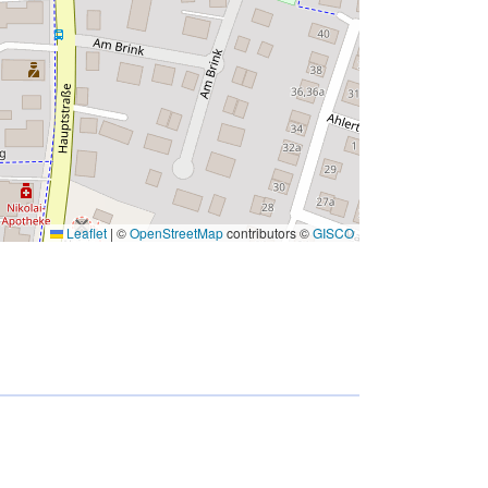
Leaflet
|
©
OpenStreetMap
contributors ©
GISCO