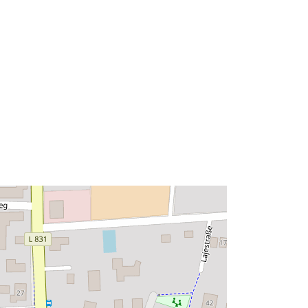
53.1348223 ] ]
Typ:
Polygon
Zasób:
http://data.europa.eu/eli/reg/2009/97
6
http://data.europa.eu/88u/dataset/55
4bbf15-b266-41e6-b691-
2550fe3f282f