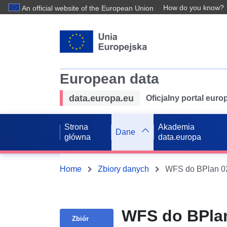
How do you know?
An official website of the European Union
European data
data.europa.eu
Oficjalny portal eur
Strona
Akademia
Dane
główna
data.europa
Home
Zbiory danych
WFS do BPlan 02
WFS do BPlan
Zbiór