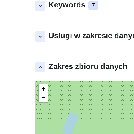
Keywords
keyboard_arrow_down
7
Usługi w zakresie dany
keyboard_arrow_down
Zakres zbioru danych
keyboard_arrow_up
+
−