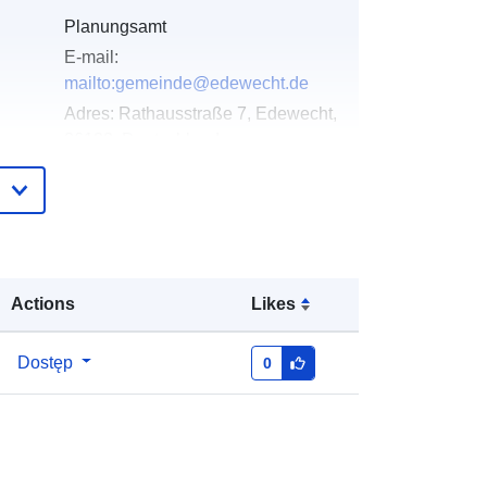
Planungsamt
E-mail:
mailto:gemeinde@edewecht.de
Adres:
Rathausstraße 7, Edewecht,
26188, Deutschland
URL:
https://edewecht.de/
gu:
Dodany do data.europa.eu:
21
February 2026
Zaktualizowano dane.europa.eu:
04
Actions
Likes
August 2026
Dostęp
0
:
Współrzędne:
[ [ 7.9815058,
53.1348223 ], [ 7.9857382,
53.1348223 ], [ 7.9857382,
53.1324194 ], [ 7.9815058,
53.1324194 ], [ 7.9815058,