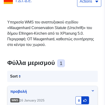
Γ.Δ.Ι.-Δ.Ε.
διατήρησης του
Actions
Μάουγκενχαρντ
(πρωτότυπο))
Υπηρεσία WMS του αναπτυξιακού σχεδίου
«Maugenhard Conservation Statute (Urschrift)» του
δήμου Efringen-Kirchen από το XPlanung 5.0.
Περιγραφή: OT Maugenhard, καθεστώς συντήρησης
στο κέντρο του χωριού.
Φύλλα μερισμού
1
Sort
προβολή
16 January 2025
WMS
0