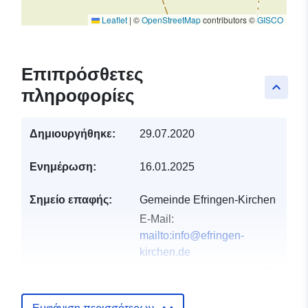
Leaflet
|
©
OpenStreetMap
contributors ©
GISCO
Επιπρόσθετες
keyboard_arrow_up
πληροφορίες
Δημιουργήθηκε:
29.07.2020
Ενημέρωση:
16.01.2025
Σημείο επαφής:
Gemeinde Efringen-Kirchen
E-Mail:
mailto:info@efringen-
kirchen.de
Διεύθυνση:
Hauptstraße 26,
Efringen-Kirchen, 79588,
Deutschland