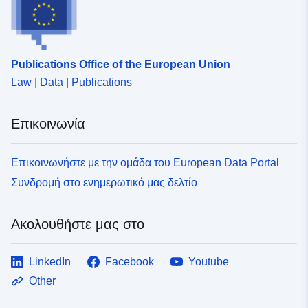
Συμμόρφωση με:
Πόρος:
http://data.europa.eu/eli/reg/2009/
uriRef:
http://data.europa.eu/88u/dataset/
Publications Office of the European Union
973c-4f98-9f44-927fc0005979
Law | Data | Publications
Επικοινωνία
Επικοινωνήστε με την ομάδα του European Data Portal
Συνδρομή στο ενημερωτικό μας δελτίο
Ακολουθήστε μας στο
LinkedIn
Facebook
Youtube
Other