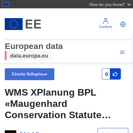
How do you know?
Σύνδεση
European data
data.europa.eu
0
Σύνολο δεδομένων
WMS XPlanung BPL
«Maugenhard
Conservation Statute
(original)» (Καταστατικό