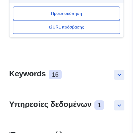
Προεπισκόπηση
URL πρόσβασης
Keywords
16
keyboard_arrow_down
Υπηρεσίες δεδομένων
1
keyboard_arrow_down