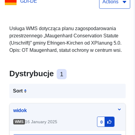
GDI-DE
Actions
Usługa WMS dotycząca planu zagospodarowania
przestrzennego „Maugenhard Conservation Statute
(Urschrift)” gminy Efringen-Kirchen od XPlanung 5.0.
Opis: OT Maugenhard, statut ochrony w centrum wsi.
Dystrybucje
1
Sort
widok
16 January 2025
WMS
0