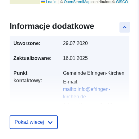
Leaflet
|
©
OpenStreetMap
contributors ©
GISCO
Informacje dodatkowe
keyboard_arrow_up
Utworzone:
29.07.2020
Zaktualizowane:
16.01.2025
Punkt
Gemeinde Efringen-Kirchen
kontaktowy:
E-mail:
mailto:info@efringen-
kirchen.de
Adres:
Hauptstraße 26,
Efringen-Kirchen, 79588,
Deutschland
Pokaż więcej
URL:
http://www.efringen-
kirchen.de