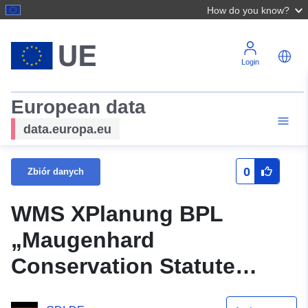
How do you know?
Login
European data
data.europa.eu
0
Zbiór danych
WMS XPlanung BPL
„Maugenhard
Conservation Statute
(oryginał)”