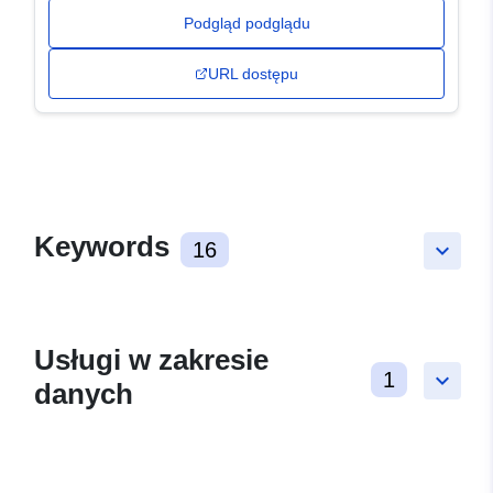
Podgląd podglądu
URL dostępu
Keywords
16
keyboard_arrow_down
Usługi w zakresie
1
keyboard_arrow_down
danych