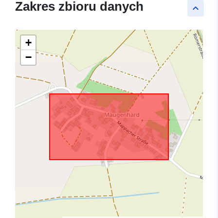
Zakres zbioru danych
keyboard_arrow_up
+
−