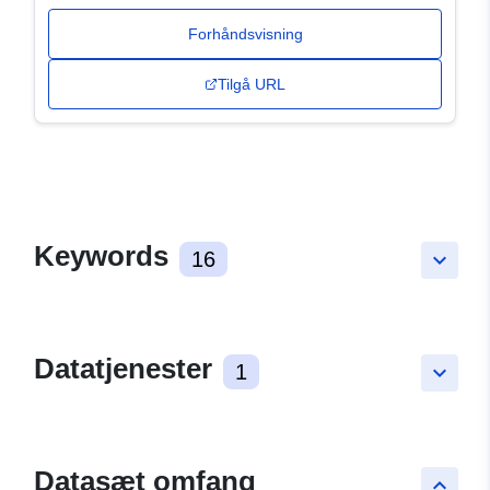
Forhåndsvisning
Tilgå URL
Keywords
16
keyboard_arrow_down
Datatjenester
1
keyboard_arrow_down
Datasæt omfang
keyboard_arrow_up