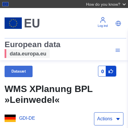
How do you know?
Log ind
European data
data.europa.eu
0
Datasæt
WMS XPlanung BPL
»Leinwedel«
GDI-DE
Actions