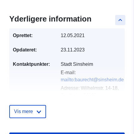
Yderligere information
keyboard_arrow_up
Oprettet:
12.05.2021
Opdateret:
23.11.2023
Kontaktpunkter:
Stadt Sinsheim
E-mail:
mailto:baurecht@sinsheim.de
Adresse:
Wilhelmstr. 14-18,
Sinsheim, 74889,
Deutschland
Webadresse:
Vis mere
http://www.sinsheim.de
Fortegnelse over
Tilføjet til data.europa.eu:
21