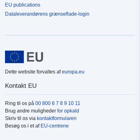
EU publications
Dataleverandørens grænseflade-login
Dette website forvaltes af
europa.eu
Kontakt EU
Ring til os på
00 800 6 7 8 9 10 11
Brug andre muligheder
for opkald
Skriv til os via
kontaktformularen
Besøg os i et af
EU-centrene