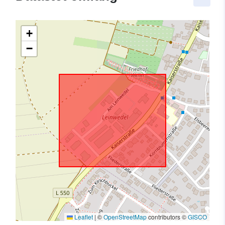
+
−
Leaflet
|
©
OpenStreetMap
contributors ©
GISCO