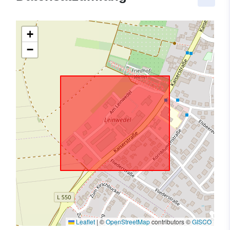
+
−
Leaflet
|
©
OpenStreetMap
contributors ©
GISCO