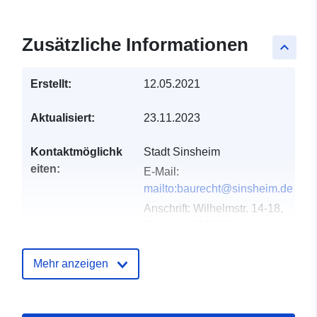
Zusätzliche Informationen
keyboard_arrow_up
Erstellt:
12.05.2021
Aktualisiert:
23.11.2023
Kontaktmöglichk
Stadt Sinsheim
eiten:
E-Mail:
mailto:baurecht@sinsheim.de
Anschrift:
Wilhelmstr. 14-18,
Sinsheim, 74889,
Deutschland
URL:
http://www.sinsheim.de
Mehr anzeigen
Verzeichnis der
Zu data.europa.eu hinzugefügt:
Kataloge:
21 February 2026