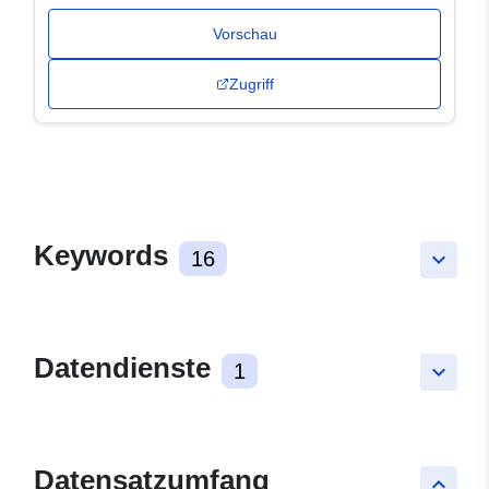
Vorschau
Zugriff
Keywords
16
keyboard_arrow_down
Datendienste
1
keyboard_arrow_down
Datensatzumfang
keyboard_arrow_up