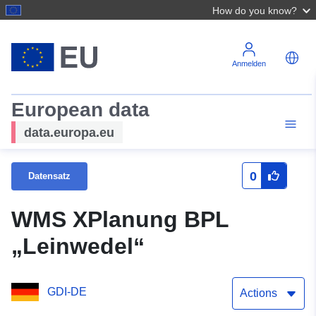
How do you know?
Anmelden
European data
data.europa.eu
0
Datensatz
WMS XPlanung BPL
„Leinwedel“
GDI-DE
Actions