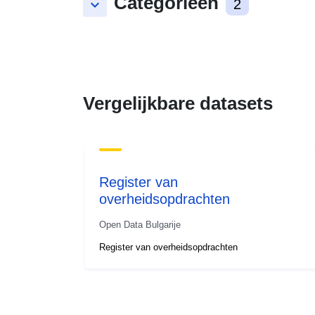
Categorieën
keyboard_arrow_down
2
Vergelijkbare datasets
Register van
overheidsopdrachten
Open Data Bulgarije
Register van overheidsopdrachten