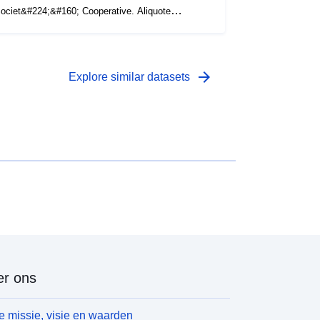
ociet&#224;&#160; Cooperative. Aliquote
ontributive in vigore dal 1 gennaio 2013
elativamente alle cooperative.
arrow_forward
Explore similar datasets
r ons
 missie, visie en waarden