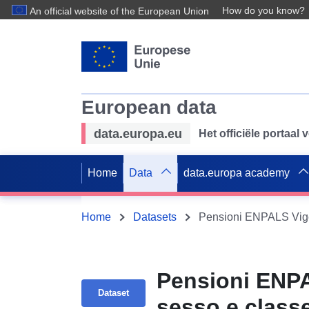
How do you know?
An official website of the European Union
European data
data.europa.eu
Het officiële portaal
Home
Data
data.europa academy
Home
Datasets
Pensioni ENPAL
Dataset
sesso e classe