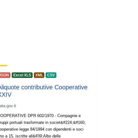
JSON
Excel XLS
XML
CSV
Aliquote contributive Cooperative
XXIV
ata.gov.it
OOPERATIVE DPR 602/1970 - Compagnie e
ruppi portuali trasformate in societ&#224;&#160;
ooperative legge 84/1994 con dipendenti e soci
ino a 15, iscritte all&#39;Albo delle