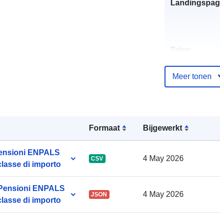
Landingspag
Talen:
Uitgever:
Meer tonen
Contactpunt:
Formaat
Bijgewerkt
 Pensioni ENPALS
4 May 2026
CSV
classe di importo
Catalogusreg
a Pensioni ENPALS
4 May 2026
JSON
:
classe di importo