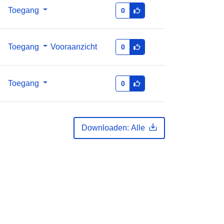
July 2026
Toegang
0
n:
556
Toegang
Vooraanzicht
0
http://data.europa.eu/88u/dataset/55
6
Toegang
0
hten
public
enti
annual
Downloaden: Alle
01 January 2013
 -
31 December 2014