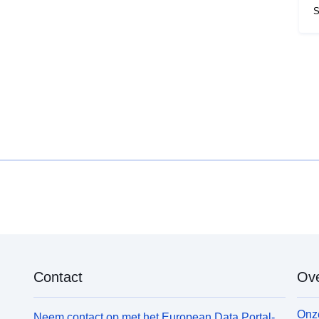
S
c
r
Contact
Ove
Onze
Neem contact op met het European Data Portal-