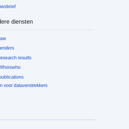
wsbrief
ere diensten
law
tenders
esearch results
Whoiswho
ublications
n voor dataverstrekkers