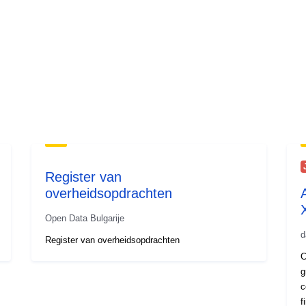
Register van
overheidsopdrachten
Open Data Bulgarije
d
Register van overheidsopdrachten
C
g
c
f