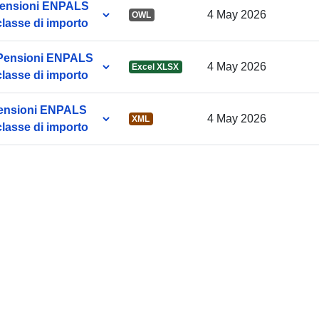
 Pensioni ENPALS
4 May 2026
OWL
classe di importo
Identificatore
a Pensioni ENPALS
4 May 2026
Excel XLSX
classe di importo
uriRef:
 Pensioni ENPALS
4 May 2026
XML
classe di importo
Toegangsrec
:
Opbouwfrequ
e:
Bestreken
tijdvak: