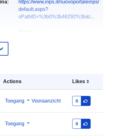
ina:
https://www.inps.it/nuovoportaleinps/
default.aspx?
sPathID=%3b0%3b46292%3b&l...
Italian
Istituto Nazionale di Previdenza
Sociale
inps
E-mail:
Actions
Likes
mailto:ufficiosegreteria.direttoregene
rale@postacert.inps.gov.it
Toegang
Vooraanzicht
0
URL:
http://www.inps.it
ister
Toegevoegd aan data.europa.eu:
30
Toegang
0
July 2026
Bijgewerkt op data.europa.eu:
30