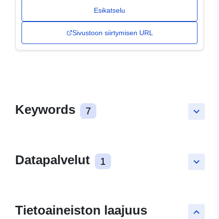
Esikatselu
Sivustoon siirtymisen URL
Keywords
7
keyboard_arrow_down
Datapalvelut
1
keyboard_arrow_down
Tietoaineiston laajuus
keyboard_arrow_up