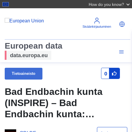
How do you know?
Sisäänkirjautuminen
European data
data.europa.eu
0
Tietoaineisto
Bad Endbachin kunta
(INSPIRE) – Bad
Endbachin kunta:
Kehittämissuunnitelma