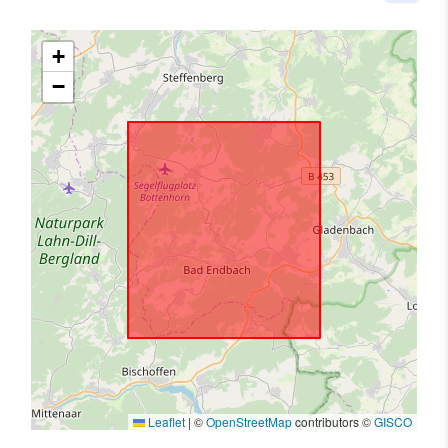
+
−
Leaflet
|
©
OpenStreetMap
contributors ©
GISCO