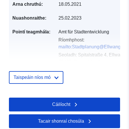
Arna chruthú:
18.05.2021
Nuashonraithe:
25.02.2023
Pointí teagmhála:
Amt für Stadtentwicklung
Ríomhphost:
mailto:Stadtplanung@Ellwangen.
Seoladh:
Spitalstraße 4, Ellwange
73479, Deutschland
URL:
http://www.ellwangen.de
Taispeáin níos mó
Taifead Catalóige:
Curtha le data.europa.eu:
21
February 2026
Nuashonraithe ar data.europa.eu:
Cáilíocht
04 August 2026
Tacair shonraí chosúla
Spásúil:
Comhordanáidí:
[ [
10.1345192, 48.9561416 ], [