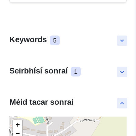
Keywords
5
keyboard_arrow_down
Seirbhísí sonraí
1
keyboard_arrow_down
Méid tacar sonraí
keyboard_arrow_up
+
−