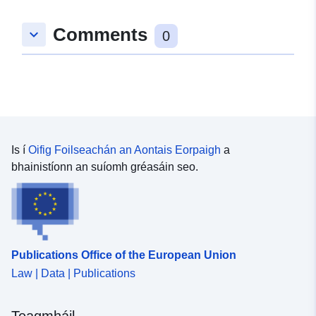
10.1405306, 48.9561416 ], [
Comments
keyboard_arrow_down
10.1405306, 48.9535144 ], [
0
10.1345192, 48.9535144 ], [
10.1345192, 48.9561416 ] ]
Clóscríobh:
Polygon
uriRef:
http://data.europa.eu/88u/dataset/
250e-4c95-a7e2-0eb99775b692
Is í
Oifig Foilseachán an Aontais Eorpaigh
a
bhainistíonn an suíomh gréasáin seo.
Publications Office of the European Union
Law | Data | Publications
Teagmháil