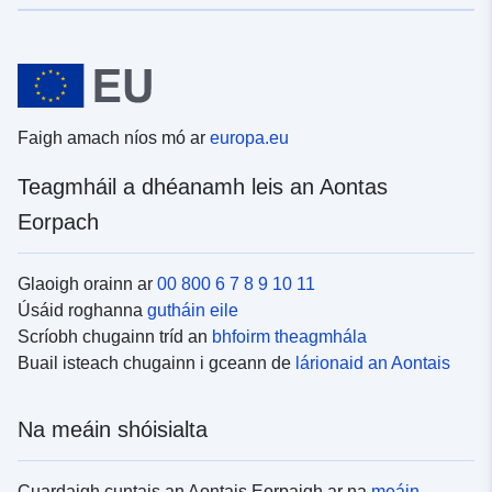
Faigh amach níos mó ar
europa.eu
Teagmháil a dhéanamh leis an Aontas
Eorpach
Glaoigh orainn ar
00 800 6 7 8 9 10 11
Úsáid roghanna
gutháin eile
Scríobh chugainn tríd an
bhfoirm theagmhála
Buail isteach chugainn i gceann de
lárionaid an Aontais
Na meáin shóisialta
Cuardaigh cuntais an Aontais Eorpaigh ar na
meáin