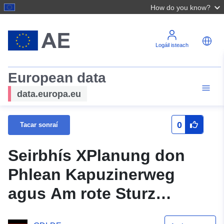
How do you know?
Logáil isteach
European data
data.europa.eu
0
Tacar sonraí
Seirbhís XPlanung don
Phlean Kapuzinerweg
agus Am rote Sturz
(XPlanGML 5.0.1)