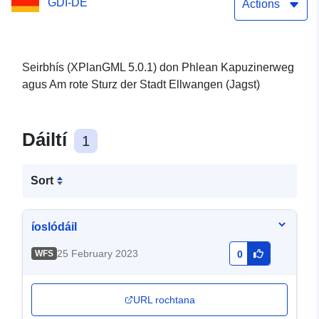
GDI-DE
Actions
Seirbhís (XPlanGML 5.0.1) don Phlean Kapuzinerweg
agus Am rote Sturz der Stadt Ellwangen (Jagst)
Dáiltí
1
Sort
íoslódáil
25 February 2023
WFS
0
URL rochtana